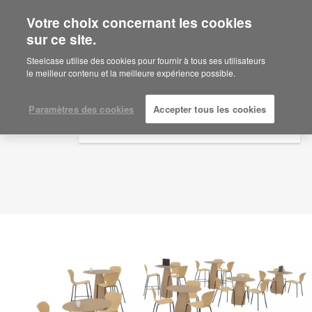
Votre choix concernant les cookies
×
Are you in United States?
sur ce site.
Idée d'aménagement
ID: TK2PX6CK
Would you like to see Products we sell in
Steelcase utilise des cookies pour fournir à tous ses utilisateurs
your region?
le meilleur contenu et la meilleure expérience possible.
Americas
English
Paramètres des cookies
Accepter tous les cookies
Español