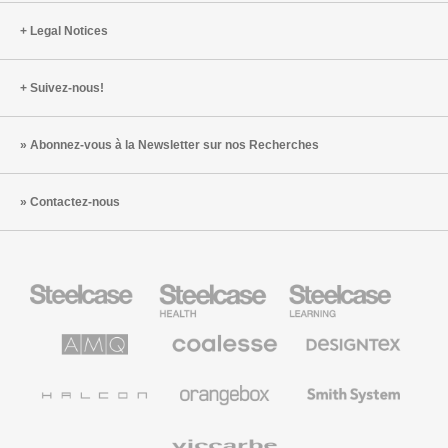
Legal Notices
Suivez-nous!
Abonnez-vous à la Newsletter sur nos Recherches
Contactez-nous
Steelcase
Steelcase
Steelcase
Health
Mobilier
pour
le
AMQ
Coalesse
Designtex
secteur
Solutions
Mobilier
Textiles
de
de
et
l’Education
Bureau
Revêtements
Halcon
Orangebox
Smith
Premium
Muraux
System
Viccarbe