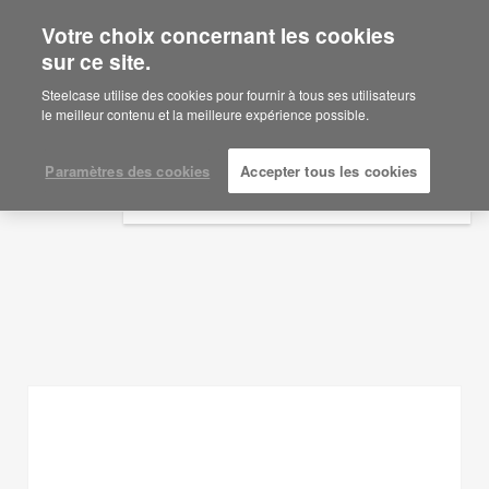
Votre choix concernant les cookies
×
Are you in United States?
sur ce site.
Idées d'aménagement
Would you like to see Products we sell in
Steelcase utilise des cookies pour fournir à tous ses utilisateurs
your region?
le meilleur contenu et la meilleure expérience possible.
AFFICHER LES FILTRES
Americas
English
Paramètres des cookies
Accepter tous les cookies
Español