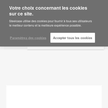
Votre choix concernant les cookies
×
Are you in United States?
sur ce site.
Idées d'aménagement
Would you like to see Products we sell in
Steelcase utilise des cookies pour fournir à tous ses utilisateurs
your region?
le meilleur contenu et la meilleure expérience possible.
AFFICHER LES FILTRES
Americas
English
Paramètres des cookies
Accepter tous les cookies
Español