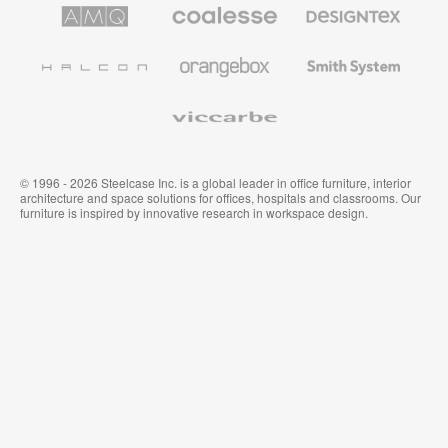
le
AMQ
Coalesse
Designtex
secteur
Solutions
Mobilier
Textiles
de
de
et
l’Education
Bureau
Revêtements
Halcon
Orangebox
Smith
Premium
Muraux
System
Viccarbe
© 1996 - 2026 Steelcase Inc. is a global leader in office furniture, interior
architecture and space solutions for offices, hospitals and classrooms. Our
furniture is inspired by innovative research in workspace design.