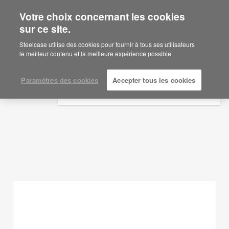
Votre choix concernant les cookies
×
Are you in United States?
sur ce site.
Idées d'aménagement
Would you like to see Products we sell in
Steelcase utilise des cookies pour fournir à tous ses utilisateurs
your region?
le meilleur contenu et la meilleure expérience possible.
AFFICHER LES FILTRES
Americas
English
Paramètres des cookies
Accepter tous les cookies
Español