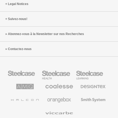
Legal Notices
Suivez-nous!
Abonnez-vous à la Newsletter sur nos Recherches
Contactez-nous
Steelcase
Steelcase
Steelcase
Health
Mobilier
pour
le
AMQ
Coalesse
Designtex
secteur
Solutions
Mobilier
Textiles
de
de
et
l’Education
Bureau
Revêtements
Halcon
Orangebox
Smith
Premium
Muraux
System
Viccarbe