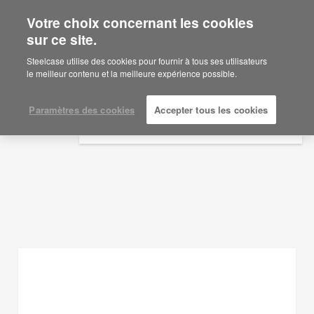
Votre choix concernant les cookies
×
Are you in United States?
sur ce site.
Idées d'aménagement
Would you like to see Products we sell in
Steelcase utilise des cookies pour fournir à tous ses utilisateurs
your region?
le meilleur contenu et la meilleure expérience possible.
AFFICHER LES FILTRES
Americas
English
Paramètres des cookies
Accepter tous les cookies
Español