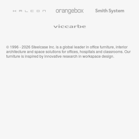
de
de
et
l’Education
Bureau
Revêtements
Halcon
Orangebox
Smith
Premium
Muraux
System
Viccarbe
© 1996 - 2026 Steelcase Inc. is a global leader in office furniture, interior
architecture and space solutions for offices, hospitals and classrooms. Our
furniture is inspired by innovative research in workspace design.