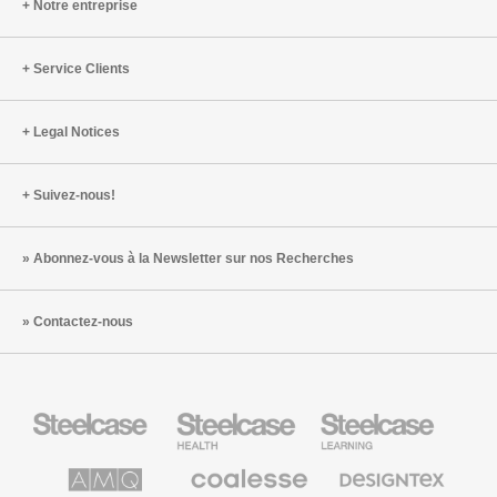
Notre entreprise
Service Clients
Legal Notices
Suivez-nous!
Abonnez-vous à la Newsletter sur nos Recherches
Contactez-nous
Steelcase
Steelcase
Steelcase
Health
Mobilier
pour
le
AMQ
Coalesse
Designtex
secteur
Solutions
Mobilier
Textiles