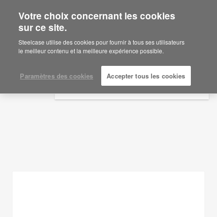
Votre choix concernant les cookies
×
Are you in United States?
sur ce site.
Idées d'aménagement
Would you like to see Products we sell in
Steelcase utilise des cookies pour fournir à tous ses utilisateurs
your region?
le meilleur contenu et la meilleure expérience possible.
AFFICHER LES FILTRES
Americas
English
Paramètres des cookies
Accepter tous les cookies
Español