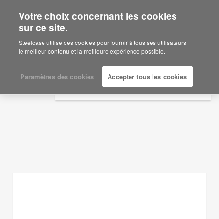
Votre choix concernant les cookies
×
Are you in United States?
sur ce site.
Idées d'aménagement
Would you like to see Products we sell in
Steelcase utilise des cookies pour fournir à tous ses utilisateurs
your region?
le meilleur contenu et la meilleure expérience possible.
AFFICHER LES FILTRES
Americas
English
Paramètres des cookies
Accepter tous les cookies
Español