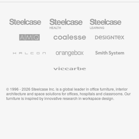
Steelcase
Steelcase
Steelcase
Health
Mobilier
pour
le
AMQ
Coalesse
Designtex
secteur
Solutions
Mobilier
Textiles
de
de
et
l’Education
Bureau
Revêtements
Halcon
Orangebox
Smith
Premium
Muraux
System
Viccarbe
© 1996 - 2026 Steelcase Inc. is a global leader in office furniture, interior
architecture and space solutions for offices, hospitals and classrooms. Our
furniture is inspired by innovative research in workspace design.