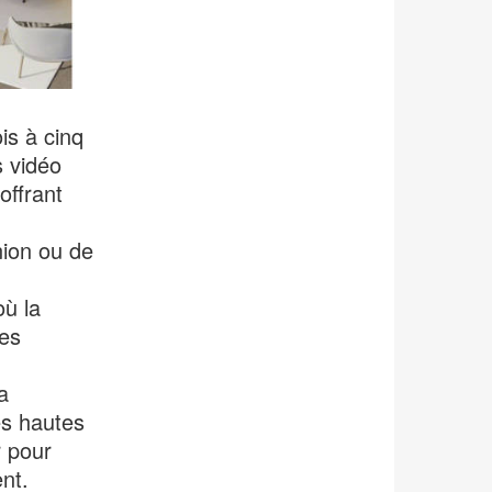
is à cinq
s vidéo
offrant
nion ou de
où la
les
a
es hautes
r pour
nt.