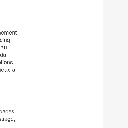
nément
 cinq
 au
 du
tions
ieux à
spaces
issage,