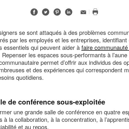
Partager
Partager
Partager
Partager
Adresse
de
Imprimer
sur
sur
sur
sur
contact
cette
Facebook
Twitter
Pinterest
LinkedIn
page
signers se sont attaqués à des problèmes commu
rés par les employés et les entreprises, identifiant
 essentiels qui peuvent aider à
faire communauté
. Repenser les espaces sous-performants à l’aune
communautaire permet d’offrir aux individus des op
mbreuses et des expériences qui correspondent m
esoins quotidiens.
lle de conférence sous-exploitée
rmer une grande salle de conférence en quatre e
s à la collaboration, à la concentration, à l’apprent
iabilité et au repos.