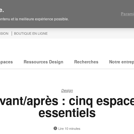
e.
Paramè
contenu et la meilleure expérience possible.
SION
BOUTIQUE EN LIGNE
spaces
Ressources Design
Recherches
Notre entrep
Design
vant/après : cinq espac
essentiels
Lire 10 minutes