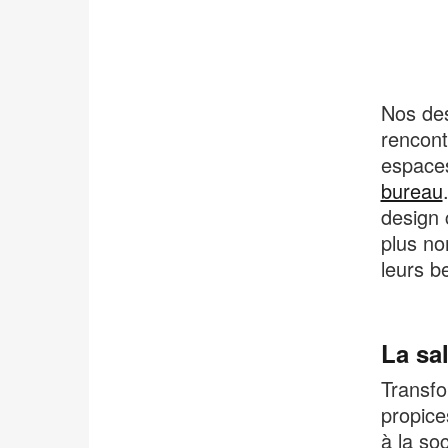
Nos de
rencont
espaces
bureau
design 
plus no
leurs b
La sa
Transfo
propice
à la soc