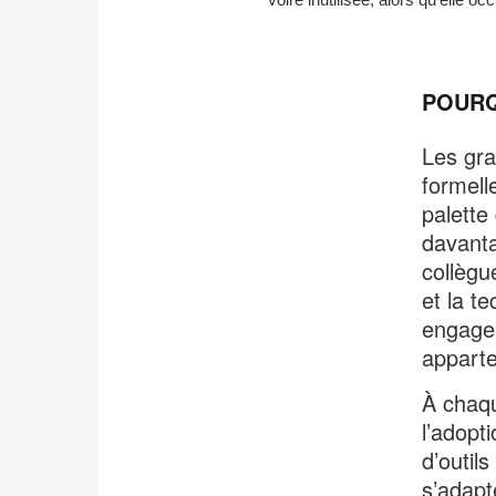
POURQ
Les gra
formell
palette
davantag
collègu
et la t
engagea
apparte
À chaqu
l’adopt
d’outil
s’adapt