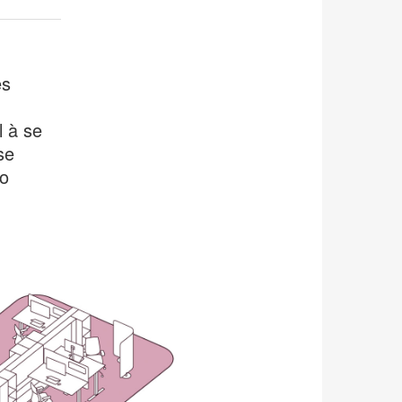
es
l à se
se
o