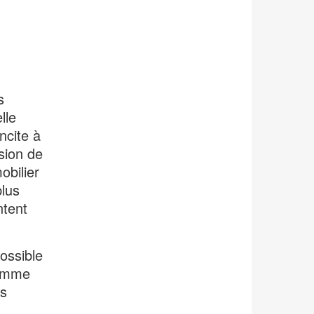
s
lle
ncite à
usion de
obilier
plus
ntent
ossible
gamme
ts