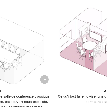
Ouvrir
l'info-
A
NT
bulle
Ce qu’il faut faire : diviser un
de salle de conférence classique,
permettre des 
s, est souvent sous-exploitée,
de
ccupe une surface importante.