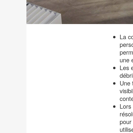
La co
pers
perme
une 
Les 
débri
Une t
visib
conte
Lors 
résol
pour 
utili