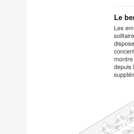
Le be
Les emp
solitai
dispose
concent
montre 
depuis 
supplém