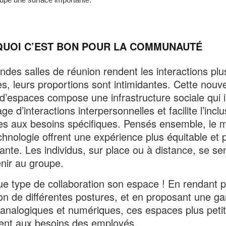
l'image
UOI C’EST BON POUR LA COMMUNAUTÉ
ndes salles de réunion rendent les interactions plu
es, leurs proportions sont intimidantes. Cette nouve
 d’espaces compose une infrastructure sociale qui i
e d’interactions interpersonnelles et facilite l’incl
es aux besoins spécifiques. Pensés ensemble, le m
echnologie offrent une expérience plus équitable et 
nte. Les individus, sur place ou à distance, se se
nir au groupe.
e type de collaboration son espace ! En rendant p
ion de différentes postures, et en proposant une 
s analogiques et numériques, ces espaces plus peti
ent aux besoins des employés.