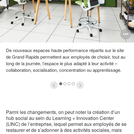
uvrir
O
info-
l'
De nouveaux espaces haute performance répartis sur le site
ulle
b
de Grand Rapids permettent aux employés de choisir, tout au
e
d
long de la journée, l’espace le plus adapté à leur activité –
collaboration, socialisation, concentration ou apprentissage.
'image
l
1
2
3
4
Parmi les changements, on peut noter la création d’un
hub social au sein du Learning + Innovation Center
(LINC) de l’entreprise, lequel permet aux employés de se
restaurer et de s’adonner à des activités sociales, mais