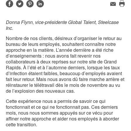
Partager
Partager
Partager
Partager
Adresse
de
Imp
sur
sur
sur
sur
contact
cet
Facebook
Twitter
Pinterest
LinkedIn
Donna Flynn, vice-présidente Global Talent, Steelcase
pag
Inc.
Nombre de nos clients, désireux d’organiser le retour au
bureau de leurs employés, souhaitent connaître notre
approche en la matière. L’année dernière a été riche
d’enseignements : nous avons fait revenir nos
collaborateurs à deux reprises sur notre site de Grand
Rapids. À l’été et à l’automne derniers, lorsque les taux
d’infection étaient faibles, beaucoup d’employés avaient
fait leur retour. Mais nous avons dû faire marche arrière et
réinstaurer le télétravail dès le mois de novembre au vu
de l’explosion des nouveaux cas.
Cette expérience nous a permis de savoir ce qui
fonctionnait et ce qui ne fonctionnait pas. Ces derniers
mois, nous nous sommes appuyés sur ce vécu pour
affiner notre approche et aider nos employés à aborder
cette transition.