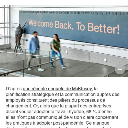
O
l'
b
D’après
une récente enquête de McKinsey
, la
planification stratégique et la communication auprès des
d
employés constituent des piliers du processus de
changement. Or, alors que la plupart des entreprises
l
disent vouloir adopter le travail hybride, 68 % d’entre
elles n’ont pas communiqué de vision claire concernant
les pratiques à adopter post-pandémie. Ce manque