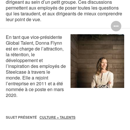
dirigeant au sein d’un petit groupe. Ces discussions
permettent aux employés de poser toutes les questions
qui les taraudent, et aux dirigeants de mieux comprendre
leur point de vue.
Ou
l'i
En tant que vice-présidente
Global Talent, Donna Flynn
bul
est en charge de l’attraction,
la rétention, le
de
développement et
l'i
l’inspiration des employés de
Steelcase à travers le
monde. Elle a rejoint
l’entreprise en 2011 et a été
nommée à ce poste en mars
2020.
SUJET PRÉSENTÉ
CULTURE + TALENTS