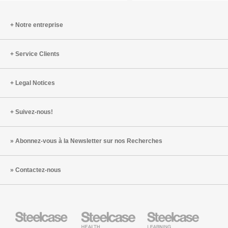
à
en
l’ère
Europe
de
–
Notre entreprise
l’IA
l’implica
des
Service Clients
communa
locales
Legal Notices
Suivez-nous!
Abonnez-vous à la Newsletter sur nos Recherches
Contactez-nous
Steelcase
Steelcase
Steelcase
Health
Mobilier
pour