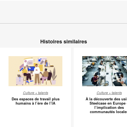
Histoires similaires
Des
À
Culture + talents
Culture + talents
espaces
la
Des espaces de travail plus
À la découverte des us
de
découver
humains à l’ère de l’IA
Steelcase en Europe 
l’implication des
travail
des
communautés locale
plus
usines
humains
Steelcas