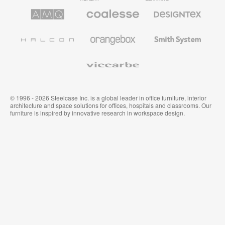
le
AMQ
Coalesse
Designtex
secteur
Solutions
Mobilier
Textiles
de
de
et
l’Education
Bureau
Revêtements
Halcon
Orangebox
Smith
Premium
Muraux
System
Viccarbe
© 1996 - 2026 Steelcase Inc. is a global leader in office furniture, interior
architecture and space solutions for offices, hospitals and classrooms. Our
furniture is inspired by innovative research in workspace design.