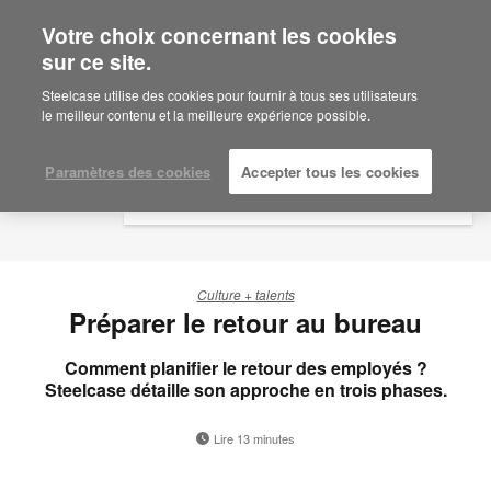
Votre choix concernant les cookies
×
Are you in United States?
sur ce site.
Would you like to see Products we sell in
Steelcase utilise des cookies pour fournir à tous ses utilisateurs
your region?
le meilleur contenu et la meilleure expérience possible.
Americas
English
Paramètres des cookies
Accepter tous les cookies
Español
Culture + talents
Préparer le retour au bureau
Comment planifier le retour des employés ?
Steelcase détaille son approche en trois phases.
Lire 13 minutes