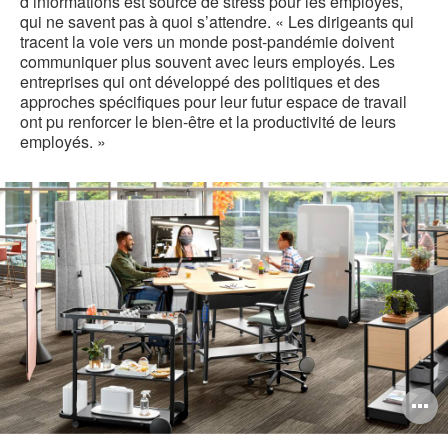
d’informations est source de stress pour les employés,
qui ne savent pas à quoi s’attendre. « Les dirigeants qui
tracent la voie vers un monde post-pandémie doivent
communiquer plus souvent avec leurs employés. Les
entreprises qui ont développé des politiques et des
approches spécifiques pour leur futur espace de travail
ont pu renforcer le bien-être et la productivité de leurs
employés. »
O
l'