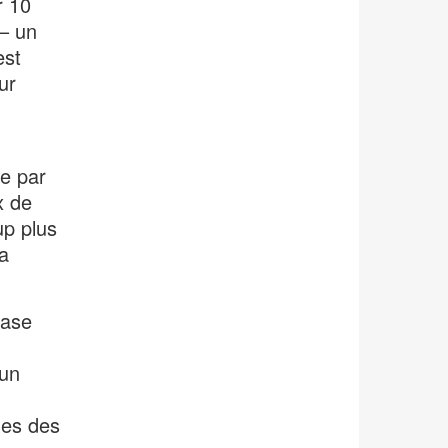
r 10
– un
est
ur
e par
x de
up plus
a
hase
 un
nes des