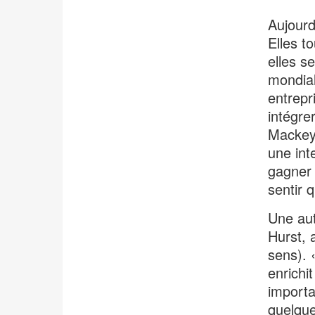
Aujourd
Elles t
elles s
mondial
entrepr
intégre
Mackey
une int
gagner 
sentir 
Une aut
Hurst,
sens). 
enrichi
importa
quelque