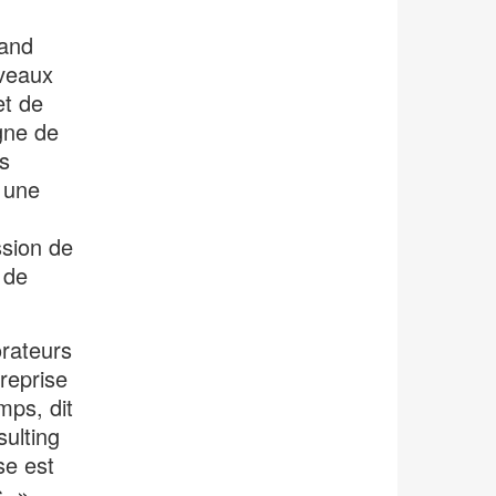
rand
uveaux
et de
gne de
s
 une
,
ssion de
 de
orateurs
treprise
mps, dit
ulting
se est
. »