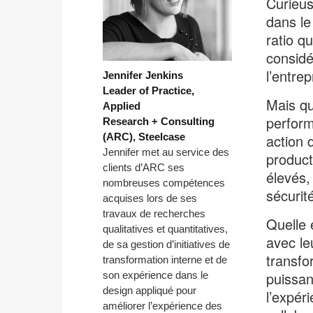
Curieus
dans le
ratio q
considé
l’entrep
Jennifer Jenkins
Leader of Practice,
Mais qu
Applied
perform
Research + Consulting
(ARC), Steelcase
action 
Jennifer met au service des
producti
clients d’ARC ses
élevés,
nombreuses compétences
sécurit
acquises lors de ses
travaux de recherches
Quelle 
qualitatives et quantitatives,
avec le
de sa gestion d’initiatives de
transfo
transformation interne et de
puissan
son expérience dans le
design appliqué pour
l’expér
améliorer l’expérience des