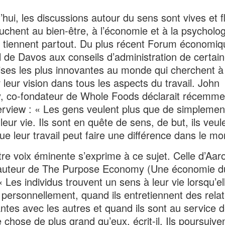
’hui, les discussions autour du sens sont vives et f
ouchent au bien-être, à l’économie et à la psycholog
e tiennent partout. Du plus récent Forum économiq
 de Davos aux conseils d’administration de certai
ises les plus innovantes au monde qui cherchent à
r leur vision dans tous les aspects du travail. John
, co-fondateur de Whole Foods déclarait récemme
erview : « Les gens veulent plus que de simplemen
leur vie. Ils sont en quête de sens, de but, ils veul
que leur travail peut faire une différence dans le mo
re voix éminente s’exprime à ce sujet. Celle d’Aar
 auteur de The Purpose Economy (Une économie d
« Les individus trouvent un sens à leur vie lorsqu’el
t personnellement, quand ils entretiennent des relat
ntes avec les autres et quand ils sont au service 
 chose de plus grand qu’eux, écrit-il. Ils poursuive