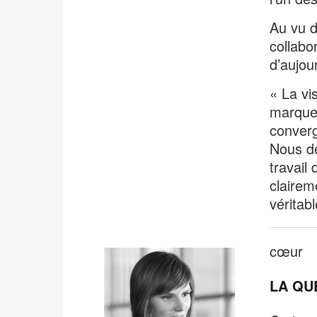
Au vu d
collabo
d’aujour
« La vi
marque 
converg
Nous dé
travail
clairem
véritab
cœur
LA QUE