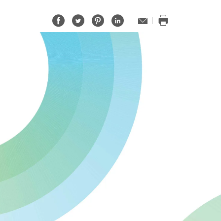
Partager
Partager
Partager
Partager
Adresse
de
Imprimer
sur
sur
sur
sur
contact
cette
Facebook
Twitter
Pinterest
LinkedIn
page