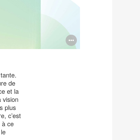
Ouvrir
l'info-
bulle
de
tante.
l'image
ure de
e et la
 vision
s plus
e, c’est
r à ce
 le