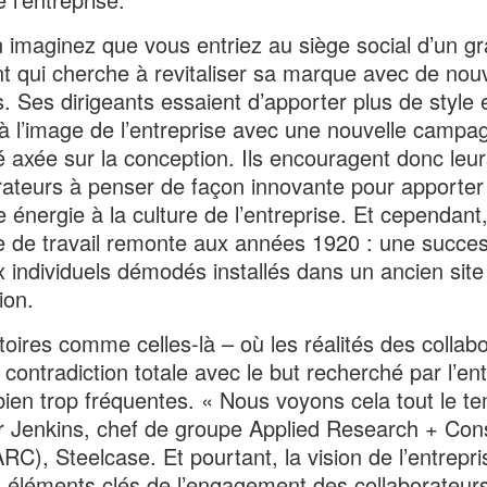
 imaginez que vous entriez au siège social d’un g
nt qui cherche à revitaliser sa marque avec de no
s. Ses dirigeants essaient d’apporter plus de style 
à l’image de l’entreprise avec une nouvelle campa
té axée sur la conception. Ils encouragent donc leur
rateurs à penser de façon innovante pour apporter
e énergie à la culture de l’entreprise. Et cependant
e de travail remonte aux années 1920 : une succe
 individuels démodés installés dans un ancien site
ion.
toires comme celles-là – où les réalités des collab
 contradiction totale avec le but recherché par l’en
bien trop fréquentes. « Nous voyons cela tout le te
r Jenkins, chef de groupe Applied Research + Cons
RC), Steelcase. Et pourtant, la vision de l’entrepri
s éléments clés de l’engagement des collaborateurs