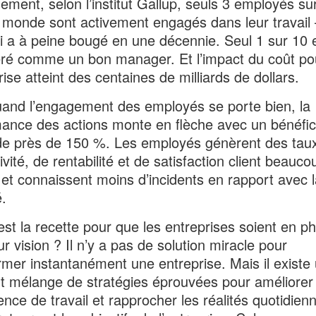
ement, selon l’institut Gallup, seuls 3 employés su
 monde sont activement engagés dans leur travail 
ui a à peine bougé en une décennie. Seul 1 sur 10 
ré comme un bon manager. Et l’impact du coût po
rise atteint des centaines de milliards de dollars.
and l’engagement des employés se porte bien, la
ance des actions monte en flèche avec un bénéfic
de près de 150 %. Les employés génèrent des tau
vité, de rentabilité et de satisfaction client beauco
 et connaissent moins d’incidents en rapport avec l
é.
est la recette pour que les entreprises soient en p
ur vision ? Il n’y a pas de solution miracle pour
rmer instantanément une entreprise. Mais il existe
t mélange de stratégies éprouvées pour améliorer
ience de travail et rapprocher les réalités quotidien