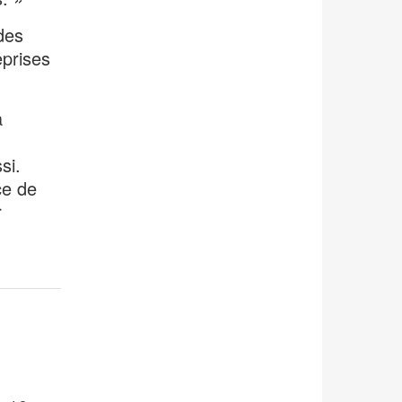
des
eprises
a
si.
ce de
r