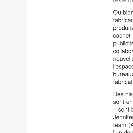
Ou bien
fabrica
produit
cachet 
publici
collabo
nouvell
l’espac
bureaux
fabricat
Des his
sont en
– sont 
Jennife
team (A
l’un de