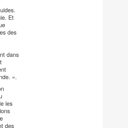
luides.
ie. Et
ue
nes des
nt dans
t
ent
nde. ».
on
u
le les
ions
de
nt des