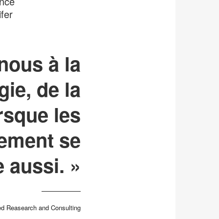
ence
fer
nous à la
gie, de la
rsque les
gement se
e aussi. »
ed Reasearch and Consulting