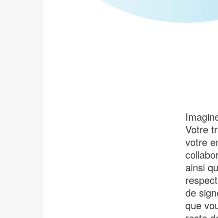
Imagine
Votre t
votre e
collabo
ainsi q
respect
de sign
que vou
reste de