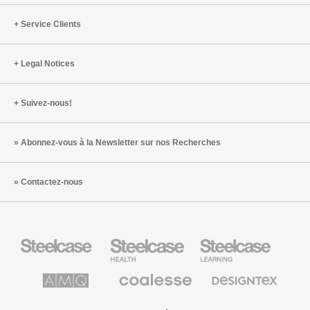
Service Clients
Legal Notices
Suivez-nous!
Abonnez-vous à la Newsletter sur nos Recherches
Contactez-nous
Steelcase
Steelcase
Steelcase
Health
Mobilier
pour
le
AMQ
Coalesse
Designtex
secteur
Solutions
Mobilier
Textiles
de
de
et
l’Education
Bureau
Revêtements
Halcon
Orangebox
Smith