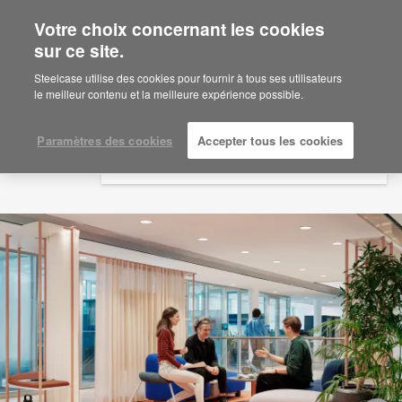
Votre choix concernant les cookies
×
Are you in United States?
sur ce site.
Would you like to see Products we sell in
Steelcase utilise des cookies pour fournir à tous ses utilisateurs
your region?
le meilleur contenu et la meilleure expérience possible.
Americas
English
Paramètres des cookies
Accepter tous les cookies
Español