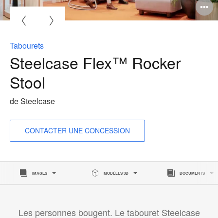
O
l'
b
Tabourets
d
Steelcase Flex™ Rocker
l
Stool
de Steelcase
CONTACTER UNE CONCESSION
IMAGES
MODÈLES 3D
DOCUMENTS
Les personnes bougent. Le tabouret Steelcase