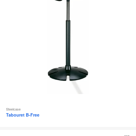
d
l
Steelcase
Tabouret B-Free
Turnstone