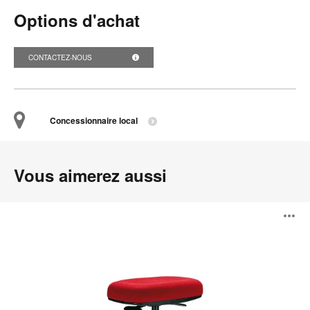
Options d'achat
CONTACTEZ-NOUS
Concessionnaire local
Vous aimerez aussi
Tabouret
O
B-
Free
l'
b