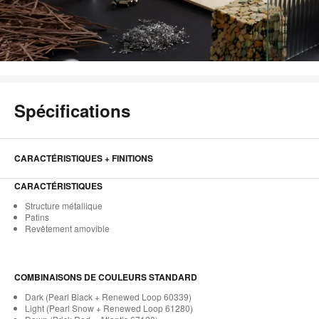
Spécifications
CARACTÉRISTIQUES + FINITIONS
CARACTÉRISTIQUES
Structure métallique
Patins
Revêtement amovible
COMBINAISONS DE COULEURS STANDARD
Dark (Pearl Black + Renewed Loop 60339)
Light (Pearl Snow + Renewed Loop 61280)