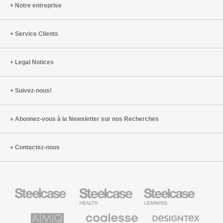
Notre entreprise
Service Clients
Legal Notices
Suivez-nous!
Abonnez-vous à la Newsletter sur nos Recherches
Contactez-nous
Steelcase
Steelcase
Steelcase
Health
Mobilier
pour
le
AMQ
Coalesse
Designtex
secteur
Solutions
Mobilier
Textiles