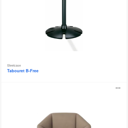
Steelcase
Tabouret B-Free
Collection
Ou
Kimono
l'
bu