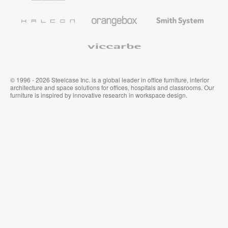
de
de
et
l’Education
Bureau
Revêtements
Halcon
Orangebox
Smith
Premium
Muraux
System
Viccarbe
© 1996 - 2026 Steelcase Inc. is a global leader in office furniture, interior
architecture and space solutions for offices, hospitals and classrooms. Our
furniture is inspired by innovative research in workspace design.