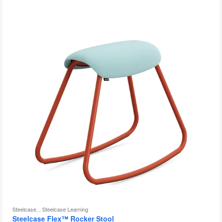
bu
d
l'
Steelcase, , Steelcase Learning
Steelcase Flex™ Rocker Stool