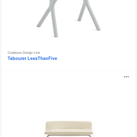
Coalesse Design Line
Tabouret LessThanFive
Tabouret
Ou
Last
Minute
l'
bu
d