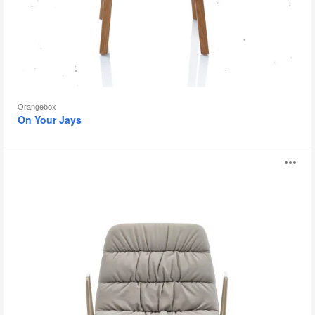
Orangebox
On Your Jays
Sièges
Ou
Maarten
l'
bu
d
l'