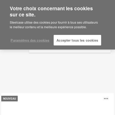
Votre choix concernant les cookies
×
Are you in United States?
sur ce site.
Tabourets
Would you like to see Products we sell in
Steelcase utilise des cookies pour fournir à tous ses utilisateurs
your region?
le meilleur contenu et la meilleure expérience possible.
Filtres
Americas
English
Paramètres des cookies
Accepter tous les cookies
Español
Steelcase
Ou
NOUVEAU
Flex™
Rocker
l'
Stool