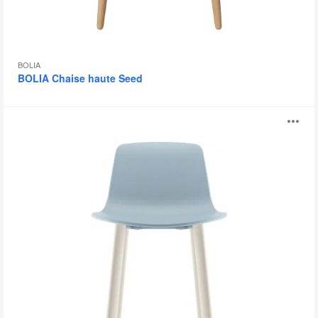
BOLIA
BOLIA Chaise haute Seed
Altzo943
Ou
l'
bu
d
l'