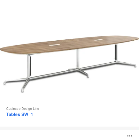
d
l
Coalesse Design Line
Tables SW_1
Tables
Montara650