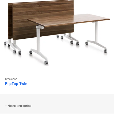
l
Steelcase
FlipTop Twin
Notre entreprise