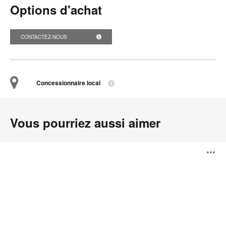
Options d'achat
CONTACTEZ-NOUS
Concessionnaire local
Vous pourriez aussi aimer
Tables
O
SW_1
l'
b