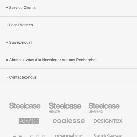
Service Clients
Legal Notices
Suivez-nous!
Abonnez-vous à la Newsletter sur nos Recherches
Contactez-nous
Steelcase
Steelcase
Steelcase
Health
Mobilier
pour
le
AMQ
Coalesse
Designtex
secteur
Solutions
Mobilier
Textiles
de
de
et
l’Education
Bureau
Revêtements
Halcon
Orangebox
Smith
Premium
Muraux
System