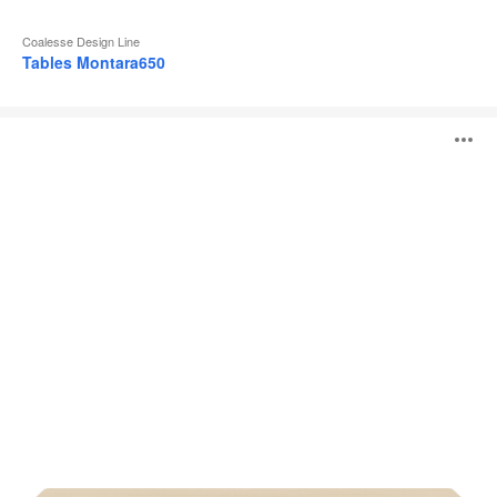
Coalesse Design Line
Tables Montara650
Table
O
Potrero415
l'
b
d
l