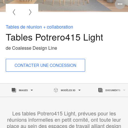
O
l'
b
Tables de réunion + collaboration
d
Tables Potrero415 Light
l
de Coalesse Design Line
CONTACTER UNE CONCESSION
IMAGES
MODÈLES 3D
DOCUMENTS
Les tables Potrero415 Light, prévues pour les
réunions informelles en petit comité, ont toute leur
place au sein des espaces de travail alliant design