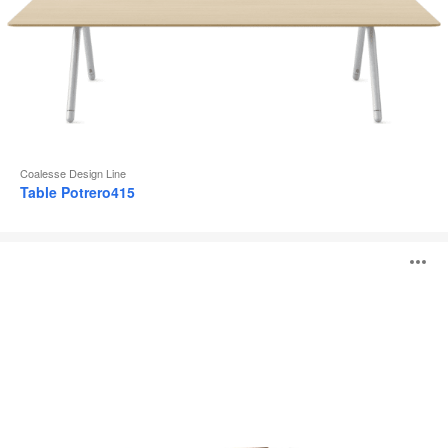
Coalesse Design Line
Table Potrero415
FlipTop
O
Twin
l'
b
d