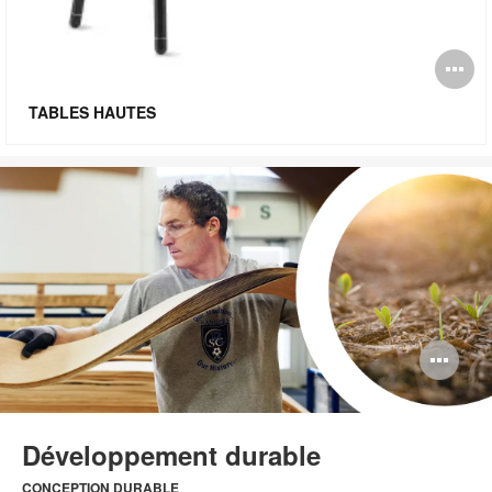
O
l'
TABLES HAUTES
bu
de
l'
Ou
l'i
bul
Développement durable
de
CONCEPTION DURABLE