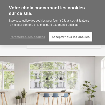
Votre choix concernant les cookies
×
Are you in United States?
sur ce site.
Would you like to see Products we sell in
Steelcase utilise des cookies pour fournir à tous ses utilisateurs
your region?
le meilleur contenu et la meilleure expérience possible.
Americas
English
Paramètres des cookies
Accepter tous les cookies
Español