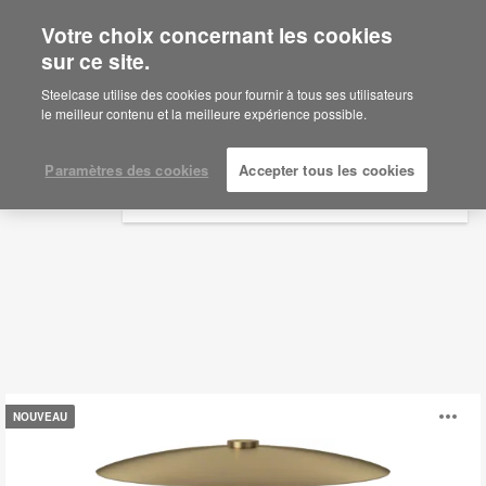
Votre choix concernant les cookies
×
Are you in United States?
sur ce site.
Éclairage
Would you like to see Products we sell in
Steelcase utilise des cookies pour fournir à tous ses utilisateurs
your region?
le meilleur contenu et la meilleure expérience possible.
Filtres
Americas
English
Paramètres des cookies
Accepter tous les cookies
Español
Éclairage
Ou
NOUVEAU
Reflection
l'