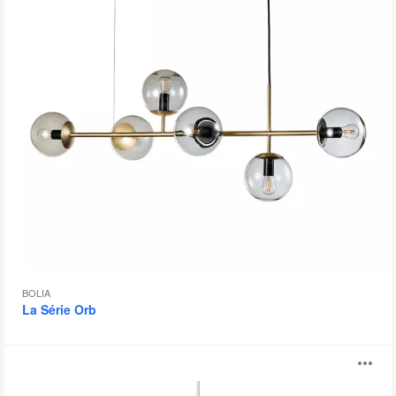
d
l'
BOLIA
La Série Orb
Série
Ou
Balloon