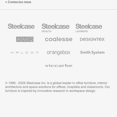
Contactez-nous
Steelcase
Steelcase
Steelcase
Health
Mobilier
pour
le
AMQ
Coalesse
Designtex
secteur
Solutions
Mobilier
Textiles
de
de
et
l’Education
Bureau
Revêtements
Halcon
Orangebox
Smith
Premium
Muraux
System
Viccarbe
© 1996 - 2026 Steelcase Inc. is a global leader in office furniture, interior
architecture and space solutions for offices, hospitals and classrooms. Our
furniture is inspired by innovative research in workspace design.