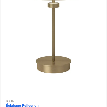
bu
d
l'
BOLIA
Éclairage Reflection