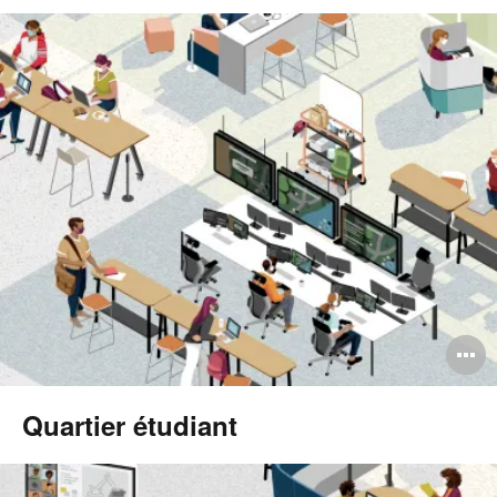
O
l'
Quartier étudiant
b
d