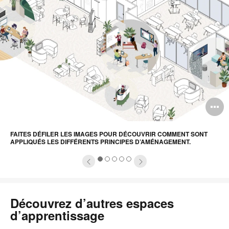
comment
sont
appliqués
les
différents
principes
d’aménagement.
uvrir
O
info-
l'
FAITES DÉFILER LES IMAGES POUR DÉCOUVRIR COMMENT SONT
ulle
b
APPLIQUÉS LES DIFFÉRENTS PRINCIPES D’AMÉNAGEMENT.
e
d
1
2
3
4
5
'image
l
Découvrez d’autres espaces
d’apprentissage