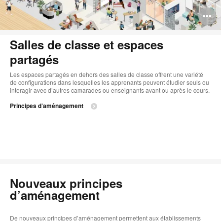
O
l'
Salles de classe et espaces
b
partagés
d
Les espaces partagés en dehors des salles de classe offrent une variété
l
de configurations dans lesquelles les apprenants peuvent étudier seuls ou
interagir avec d’autres camarades ou enseignants avant ou après le cours.
Principes d’aménagement
Nouveaux principes
d’aménagement
De nouveaux principes d’aménagement permettent aux établissements