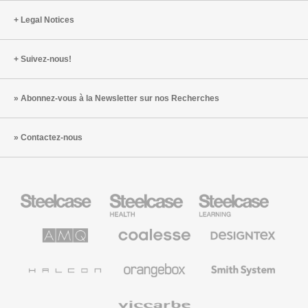
Legal Notices
Suivez-nous!
Abonnez-vous à la Newsletter sur nos Recherches
Contactez-nous
Steelcase
Steelcase
Steelcase
Health
Mobilier
pour
le
AMQ
Coalesse
Designtex
secteur
Solutions
Mobilier
Textiles
de
de
et
l’Education
Bureau
Revêtements
Halcon
Orangebox
Smith
Premium
Muraux
System
Viccarbe