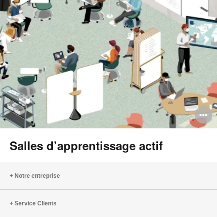
O
l'
Salles d’apprentissage actif
b
d
Notre entreprise
l
Service Clients