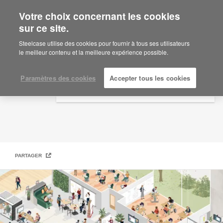
Votre choix concernant les cookies
×
Are you in United States?
sur ce site.
Salles de classe et espaces partagés
Would you like to see Products we sell in
Steelcase utilise des cookies pour fournir à tous ses utilisateurs
your region?
le meilleur contenu et la meilleure expérience possible.
Americas
English
Paramètres des cookies
Accepter tous les cookies
Español
PARTAGER