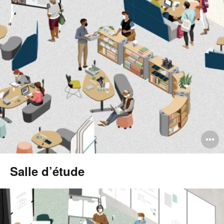
l
O
l'
Salle d’étude
b
d
l