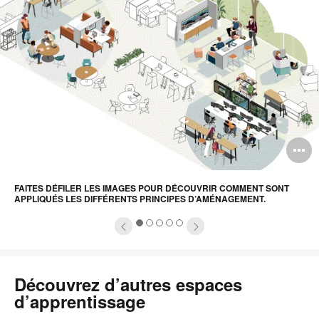
comment
sont
appliqués
les
différents
principes
d’aménagement.
uvrir
O
info-
l'
FAITES DÉFILER LES IMAGES POUR DÉCOUVRIR COMMENT SONT
ulle
b
APPLIQUÉS LES DIFFÉRENTS PRINCIPES D’AMÉNAGEMENT.
e
d
1
2
3
4
5
'image
l
Découvrez d’autres espaces
d’apprentissage