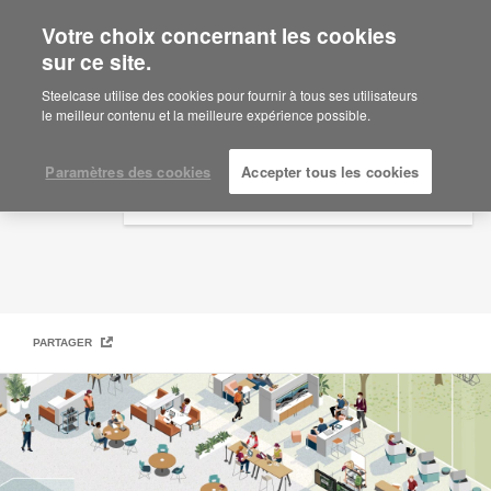
Votre choix concernant les cookies
×
Are you in United States?
sur ce site.
Quartier étudiant
Would you like to see Products we sell in
Steelcase utilise des cookies pour fournir à tous ses utilisateurs
your region?
le meilleur contenu et la meilleure expérience possible.
Americas
English
Paramètres des cookies
Accepter tous les cookies
Español
PARTAGER