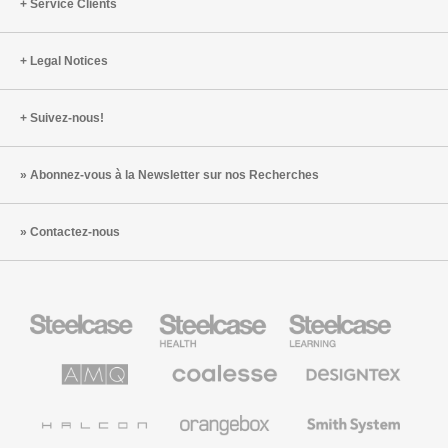
Service Clients
Legal Notices
Suivez-nous!
Abonnez-vous à la Newsletter sur nos Recherches
Contactez-nous
Steelcase
Steelcase
Steelcase
Health
Mobilier
pour
le
AMQ
Coalesse
Designtex
secteur
Solutions
Mobilier
Textiles
de
de
et
l’Education
Bureau
Revêtements
Halcon
Orangebox
Smith
Premium
Muraux
System