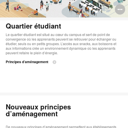
O
l'
Quartier étudiant
b
Le quartier étudiant est situé au cœur du campus et sert de point de
d
convergence où les apprenants peuvent se retrouver pour échanger ou
étudier, seuls ou en petits groupes. L’accès aux snacks, aux boissons et
l
aux informations crée un environnement dynamique où les apprenants
peuvent refaire le plein d’énergie.
Principes d’aménagement
Nouveaux principes
d’aménagement
De nouveaux principes d’aménagement permettent aux établissements