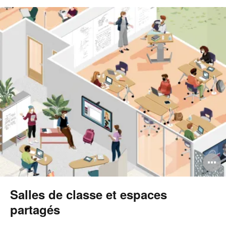
O
l'
Salles de classe et espaces
b
partagés
d