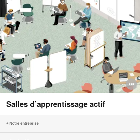
l
O
l'
Salles d’apprentissage actif
b
d
Notre entreprise
l