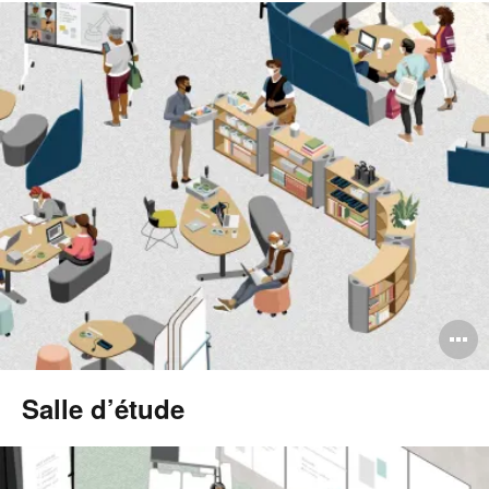
l
O
l'
Salle d’étude
b
d