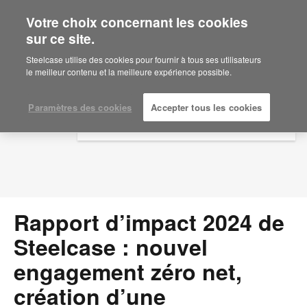
Votre choix concernant les cookies
×
Are you in United States?
sur ce site.
Press Releases
Would you like to see Products we sell in
Steelcase utilise des cookies pour fournir à tous ses utilisateurs
your region?
le meilleur contenu et la meilleure expérience possible.
Americas
English
Paramètres des cookies
Accepter tous les cookies
Español
Rapport d’impact 2024 de
Steelcase : nouvel
engagement zéro net,
création d’une