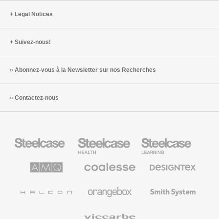
Legal Notices
Suivez-nous!
Abonnez-vous à la Newsletter sur nos Recherches
Contactez-nous
Steelcase
Steelcase
Steelcase
Health
Mobilier
pour
le
AMQ
Coalesse
Designtex
secteur
Solutions
Mobilier
Textiles
de
de
et
l’Education
Bureau
Revêtements
Halcon
Orangebox
Smith
Premium
Muraux
System
Viccarbe