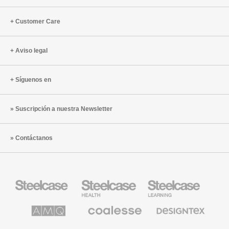
Customer Care
Aviso legal
Síguenos en
Suscripción a nuestra Newsletter
Contáctanos
Mobiliario
Mobiliario
Mobiliario
Steelcase
para
para
sanidad
educación
de
de
AMQ
Mobiliario
Textiles
Steelcase
Steelcase
Solutions
premium
de
de
Designtex
Coalesse
Halcon
Orangebox
Smith