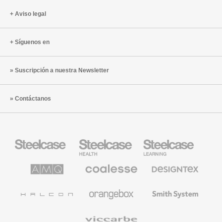
Aviso legal
Síguenos en
Suscripción a nuestra Newsletter
Contáctanos
Mobiliario
Mobiliario
Mobiliario
Steelcase
para
para
sanidad
educación
de
de
AMQ
Mobiliario
Textiles
Steelcase
Steelcase
Solutions
premium
de
de
Designtex
Coalesse
Halcon
Orangebox
Smith
System
Viccarbe