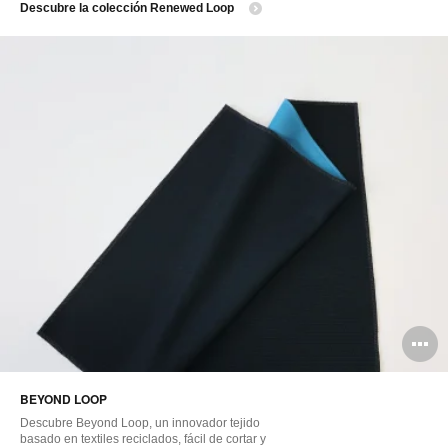
Descubre la colección Renewed Loop
A
i
BEYOND LOOP
Descubre Beyond Loop, un innovador tejido
basado en textiles reciclados, fácil de cortar y