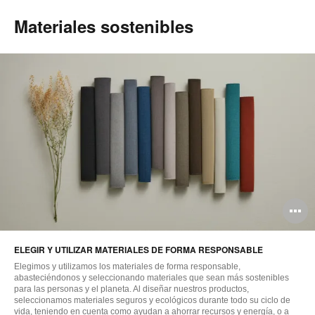
Materiales sostenibles
A
i
ELEGIR Y UTILIZAR MATERIALES DE FORMA RESPONSABLE
Elegimos y utilizamos los materiales de forma responsable,
abasteciéndonos y seleccionando materiales que sean más sostenibles
para las personas y el planeta. Al diseñar nuestros productos,
seleccionamos materiales seguros y ecológicos durante todo su ciclo de
vida, teniendo en cuenta como ayudan a ahorrar recursos y energía, o a