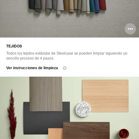
A
i
TEJIDOS
Todos los tejidos estándar de Steelcase se pueden limpiar siguiendo un
sencillo proceso de 4 pasos.
Ver instrucciones de limpieza