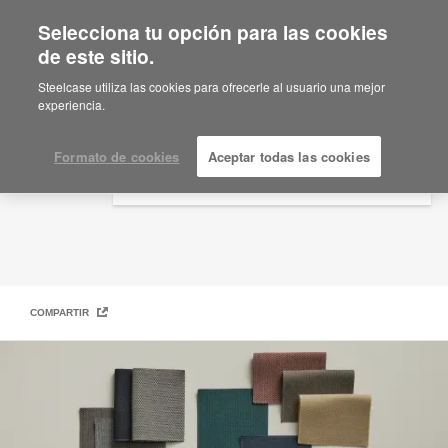
Selecciona tu opción para las cookies
×
Are you in United States?
de este sitio.
Acabados
Would you like to see Products we sell in
Steelcase utiliza las cookies para ofrecerle al usuario una mejor
your region?
experiencia.
Americas
English
Formato de cookies
Aceptar todas las cookies
Español
COMPARTIR