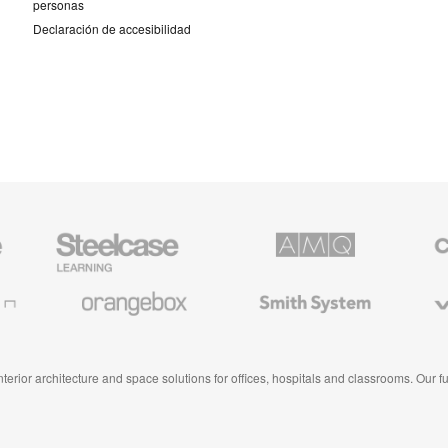
personas
Declaración de accesibilidad
Mobiliario
AMQ
Mobiliar
para
Solutions
premiu
educación
de
de
Coales
Orangebox
Smith
Viccarb
Steelcase
System
 interior architecture and space solutions for offices, hospitals and classrooms. Our 