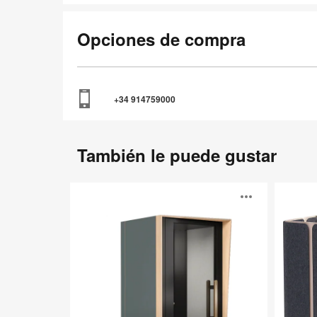
Opciones de compra
+34 914759000
También le puede gustar
Be
Coppice
Abrir
my
guest®
image