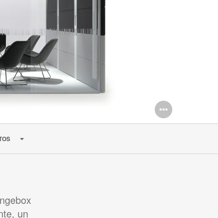
Abrir
imagen
TOS
angebox
nte, un