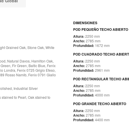
ad Global
DIMENSIONES
POD PEQUEÑO TECHO ABIERTO
Altura:
2250 mm
Ancho:
2785 mm
Profundidad:
1672 mm
ight Grained Oak, Stone Oak, White
POD CUADRADO TECHO ABIER
ood, Natural Davos, Hamilton Oak,
Altura:
2250 mm
reen, Fir Green, Baltic Blue, Fenix
Ancho:
2785 mm
io Londra, Fenix 0725 Grigio Efeso,
Profundidad:
2961 mm
789 Rosso Namib, Fenix 0791 Giallo
POD RECTANGULAR TECHO ABI
Altura:
2250 mm
lished, Industrial Silver
Ancho:
2785 mm
Profundidad:
4000 mm
stained to Pearl, Oak stained to
POD GRANDE TECHO ABIERTO
Altura:
2250 mm
Ancho:
2785 mm
Profundidad:
4400 mm