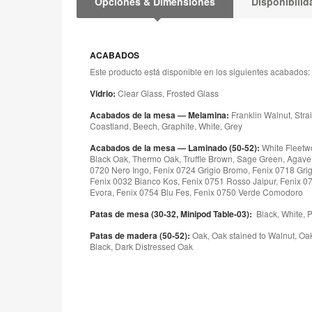
Opciones & Dimensiones
Disponibilid
ACABADOS
Este producto está disponible en los siguientes acabados:
Vidrio:
Clear Glass, Frosted Glass
Acabados de la mesa — Melamina:
Franklin Walnut, Stra
Coastland, Beech, Graphite, White, Grey
Acabados de la mesa — Laminado (50-52):
White Fleetw
Black Oak, Thermo Oak, Truffle Brown, Sage Green, Agave G
0720 Nero Ingo, Fenix 0724 Grigio Bromo, Fenix 0718 Grig
Fenix 0032 Bianco Kos, Fenix 0751 Rosso Jaipur, Fenix 0
Evora, Fenix 0754 Blu Fes, Fenix 0750 Verde Comodoro
Patas de mesa (30-32, Minipod Table-03):
Black, White, Po
Patas de madera (50-52):
Oak, Oak stained to Walnut, Oak 
Black, Dark Distressed Oak