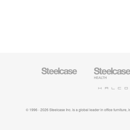
Mobiliario
Mobiliario
Steelcase
para
sanidad
de
Halcon
Steelcase
© 1996 - 2026 Steelcase Inc. is a global leader in office furniture,