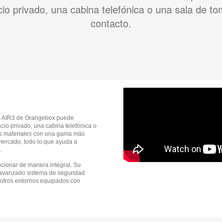
io privado, una cabina telefónica o una sala de t
contacto.
s AIR3 de Orangebox puede
io privado, una cabina telefónica o
os materiales con una gama más
mercado, todo lo que ayuda a
.
cionar de manera integral. Su
n avanzado sistema de seguridad
y otros entornos equipados con