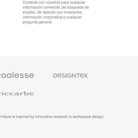
Contacte con nosotros para cualquier
información comercial, de búsqueda de
empleo, de relación con inversores,
información corporativa o cualquier
pregunta general.
io
Textiles
m
de
Designtex
se
e
furniture is inspired by innovative research in workspace design.