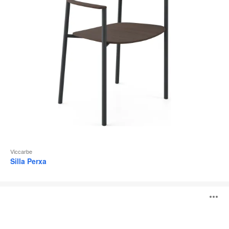
Viccarbe
Silla Perxa
Quadra
A