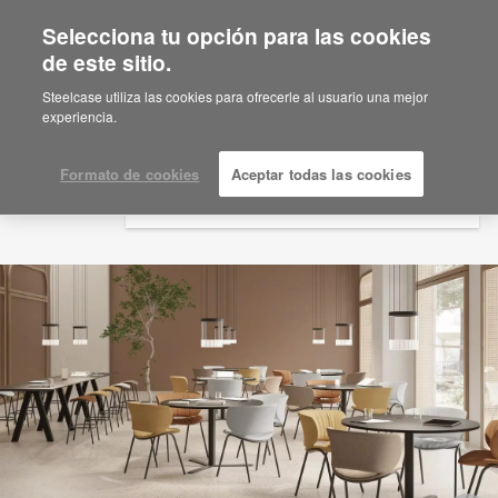
Selecciona tu opción para las cookies
×
Are you in United States?
de este sitio.
Would you like to see Products we sell in
Steelcase utiliza las cookies para ofrecerle al usuario una mejor
your region?
experiencia.
Americas
English
Formato de cookies
Aceptar todas las cookies
Español