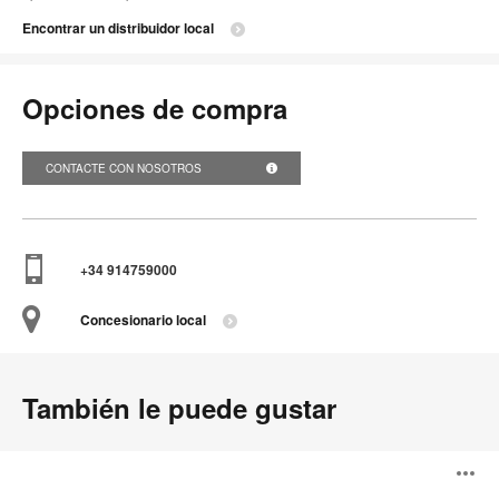
Encontrar un distribuidor local
Opciones de compra
CONTACTE CON NOSOTROS
+34 914759000
Concesionario local
También le puede gustar
Silla
A
Noha