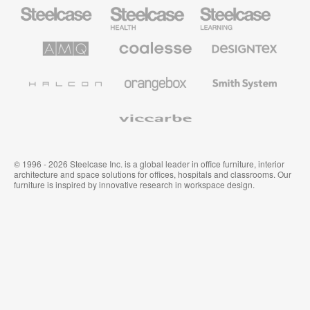
Mobiliario
Mobiliario
Mobiliario
Steelcase
para
para
sanidad
educación
de
de
AMQ
Mobiliario
Textiles
Steelcase
Steelcase
Solutions
premium
de
de
Designtex
Coalesse
Halcon
Orangebox
Smith
System
Viccarbe
© 1996 - 2026 Steelcase Inc. is a global leader in office furniture, interior
architecture and space solutions for offices, hospitals and classrooms. Our
furniture is inspired by innovative research in workspace design.