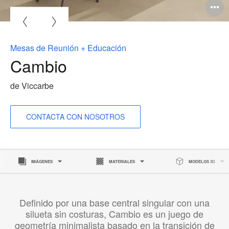
A
i
Mesas de Reunión + Educación
Cambio
de Viccarbe
CONTACTA CON NOSOTROS
IMÁGENES
MATERIALES
MODELOS 3D
Definido por una base central singular con una
silueta sin costuras, Cambio es un juego de
geometría minimalista basado en la transición de