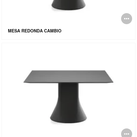
Ab
i
MESA REDONDA CAMBIO
Ab