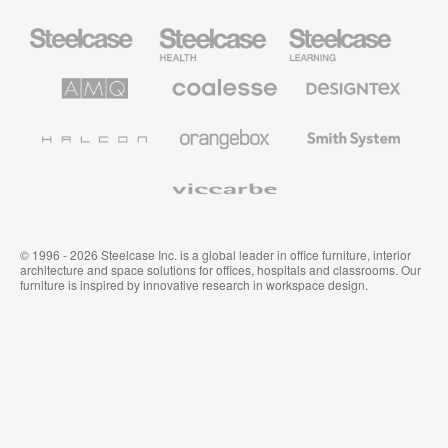
Mobiliario
Mobiliario
Mobiliario
Steelcase
para
para
sanidad
educación
de
de
AMQ
Mobiliario
Textiles
Steelcase
Steelcase
Solutions
premium
de
de
Designtex
Coalesse
Halcon
Orangebox
Smith
System
Viccarbe
© 1996 - 2026 Steelcase Inc. is a global leader in office furniture, interior
architecture and space solutions for offices, hospitals and classrooms. Our
furniture is inspired by innovative research in workspace design.