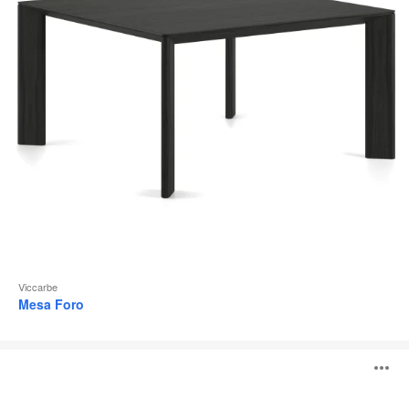
Viccarbe
Mesa Foro
Trino
A