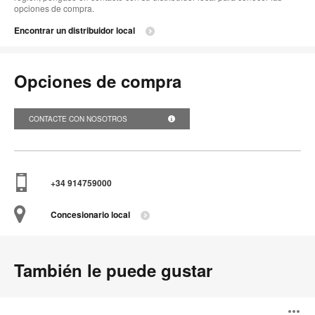
opciones de compra.
Encontrar un distribuidor local
Opciones de compra
CONTACTE CON NOSOTROS
+34 914759000
Concesionario local
También le puede gustar
Burin