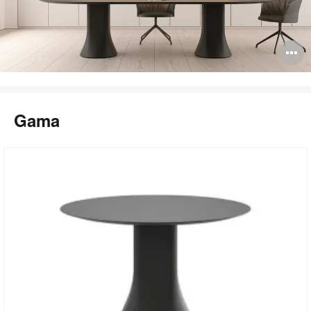
A
i
Gama