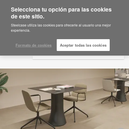
Selecciona tu opción para las cookies
×
Are you in United States?
de este sitio.
Would you like to see Products we sell in
Steelcase utiliza las cookies para ofrecerle al usuario una mejor
your region?
experiencia.
Americas
English
Formato de cookies
Aceptar todas las cookies
Español