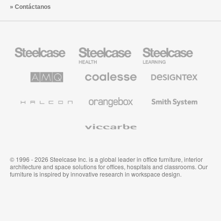
Contáctanos
Mobiliario
Mobiliario
Mobiliario
Steelcase
para
para
sanidad
educación
de
de
AMQ
Mobiliario
Textiles
Steelcase
Steelcase
Solutions
premium
de
de
Designtex
Coalesse
Halcon
Orangebox
Smith
System
Viccarbe
© 1996 - 2026 Steelcase Inc. is a global leader in office furniture, interior
architecture and space solutions for offices, hospitals and classrooms. Our
furniture is inspired by innovative research in workspace design.