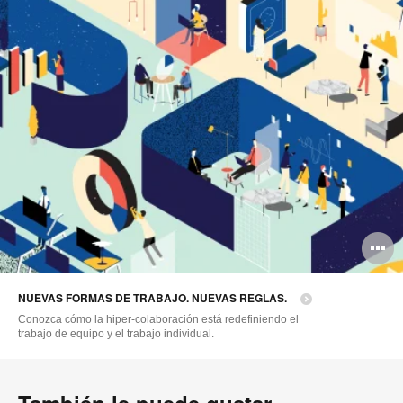
A
i
NUEVAS FORMAS DE TRABAJO. NUEVAS REGLAS.
Conozca cómo la hiper-colaboración está redefiniendo el
trabajo de equipo y el trabajo individual.
También le puede gustar