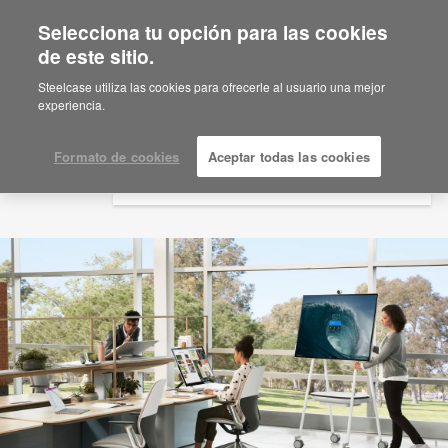
Selecciona tu opción para las cookies
×
Are you in United States?
de este sitio.
Would you like to see Products we sell in
Steelcase utiliza las cookies para ofrecerle al usuario una mejor
your region?
experiencia.
Americas
English
Formato de cookies
Aceptar todas las cookies
Español