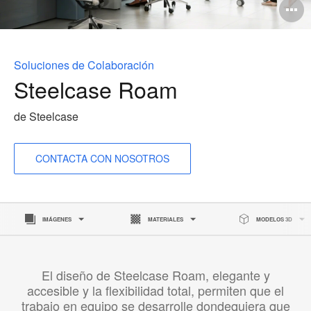
A
i
Soluciones de Colaboración
Steelcase Roam
de Steelcase
CONTACTA CON NOSOTROS
IMÁGENES
MATERIALES
MODELOS 3D
El diseño de Steelcase Roam, elegante y
accesible y la flexibilidad total, permiten que el
trabajo en equipo se desarrolle dondequiera que