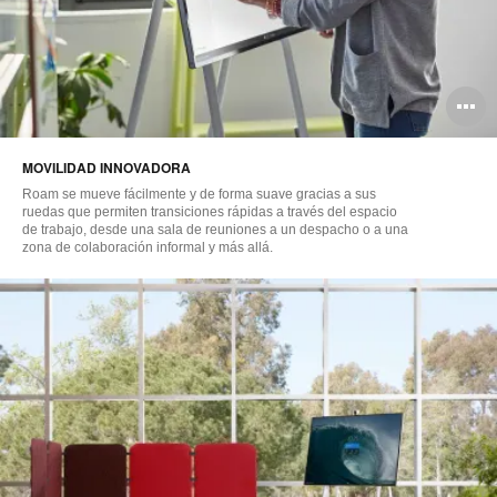
A
i
MOVILIDAD INNOVADORA
Roam se mueve fácilmente y de forma suave gracias a sus
ruedas que permiten transiciones rápidas a través del espacio
de trabajo, desde una sala de reuniones a un despacho o a una
zona de colaboración informal y más allá.