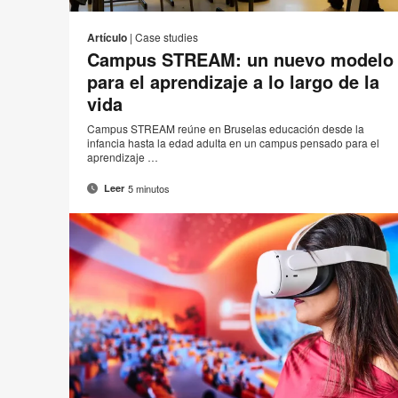
Corr
I
Compartir
Compartir
Compartir
Compartir
elect
en
en
en
en
e
Artículo
|
Case studies
Facebook
Twitter
Pinterest
Linked-
Campus STREAM: un nuevo modelo
p
in
para el aprendizaje a lo largo de la
vida
Campus STREAM reúne en Bruselas educación desde la
infancia hasta la edad adulta en un campus pensado para el
aprendizaje …
5 minutos
Leer