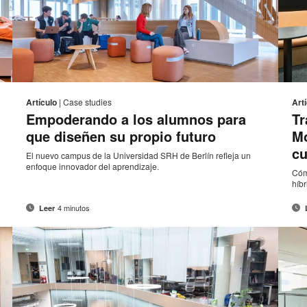
rreo
Correo
Imprimi
ir
Compartir
Compartir
Compartir
Compartir
ectrónico
electrónico
en
en
en
en
esta
Artículo
|
Case studies
Art
Facebook
Twitter
Pinterest
Linked-
Empoderando a los alumnos para
Tr
página
in
que diseñen su propio futuro
Mo
cu
El nuevo campus de la Universidad SRH de Berlín refleja un
enfoque innovador del aprendizaje.
Cóm
híbr
4 minutos
Leer