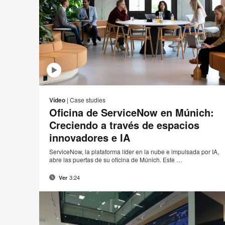
Co
Compartir
Compartir
Compartir
Compart
el
en
en
en
en
Vídeo
|
Case studies
Facebook
Twitter
Pinterest
Linked-
Oficina de ServiceNow en Múnich:
in
Creciendo a través de espacios
innovadores e IA
ServiceNow, la plataforma líder en la nube e impulsada por IA,
abre las puertas de su oficina de Múnich. Este …
3:24
Ver