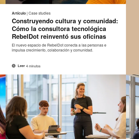
eo
Correo
mprimir
Imprimi
Compartir
Compartir
Compartir
Compartir
rónico
electrónico
en
en
en
en
sta
esta
Artículo
|
Case studies
Facebook
Twitter
Pinterest
Linked-
Construyendo cultura y comunidad:
ágina
página
in
Cómo la consultora tecnológica
RebelDot reinventó sus oficinas
El nuevo espacio de RebelDot conecta a las personas e
impulsa crecimiento, colaboración y comunidad.
4 minutos
Leer