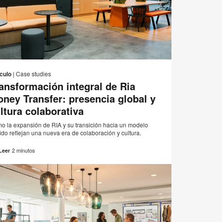
Correo
r
Imprimir
Compartir
Compartir
Compartir
Compartir
electrónico
en
en
en
en
esta
ículo
|
Case studies
Facebook
Twitter
Pinterest
Linked-
ansformación integral de Ria
página
in
ney Transfer: presencia global y
ltura colaborativa
o la expansión de RIA y su transición hacia un modelo
ido reflejan una nueva era de colaboración y cultura.
2 minutos
Leer