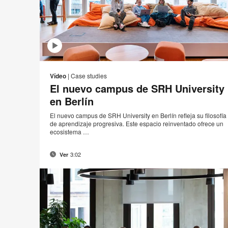
Co
Compartir
Compartir
Compartir
Compart
el
en
en
en
en
Vídeo
|
Case studies
Facebook
Twitter
Pinterest
Linked-
El nuevo campus de SRH University
in
en Berlín
El nuevo campus de SRH University en Berlín refleja su filosofía
de aprendizaje progresiva. Este espacio reinventado ofrece un
ecosistema …
3:02
Ver