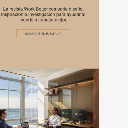
r
Work
La revista Work Better comparte diseño,
Better
inspiración e investigación para ayudar al
mundo a trabajar mejor.
–
A
CONSIGUE TU EJEMPLAR
New
Mindset