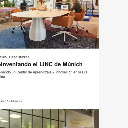
Correo
r
Imprimir
Compartir
Compartir
Compartir
Compartir
electrónico
en
en
en
en
esta
ículo
|
Case studies
Facebook
Twitter
Pinterest
Linked-
inventando el LINC de Múnich
página
in
eñando un Centro de Aprendizaje + Innovación en la Era
ida.
17 Minutes
Leer