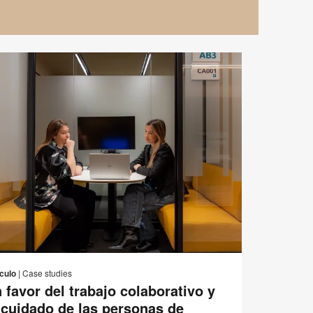
Correo
r
Imprimir
Compartir
Compartir
Compartir
Compartir
electrónico
en
en
en
en
esta
ículo
|
Case studies
Facebook
Twitter
Pinterest
Linked-
 favor del trabajo colaborativo y
página
in
 cuidado de las personas de