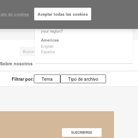
×
Are you in United States?
ato de cookies
Aceptar todas las cookies
Would you like to see Products we sell in
your region?
LOGIN / REGISTRARSE
Americas
English
Español
Sobre nosotros
Filtrar por:
Tema
Tipo de archivo
SUSCRIBIRSE