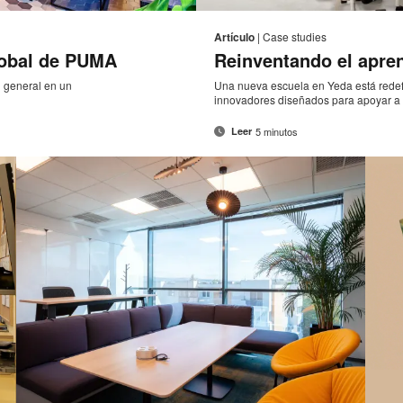
Correo
Imprimir
Compartir
Compartir
Compartir
Compartir
electrónico
en
en
en
en
esta
Artículo
|
Case studies
Facebook
Twitter
Pinterest
Linked-
lobal de PUMA
Reinventando el apren
página
in
n general en un
Una nueva escuela en Yeda está redefi
innovadores diseñados para apoyar a
5 minutos
Leer