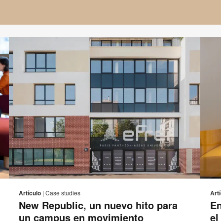
eo
Correo
mprimir
Imprimi
Compartir
Compartir
Compartir
Compartir
rónico
electrónico
en
en
en
en
sta
esta
Artículo
|
Case studies
Art
Facebook
Twitter
Pinterest
Linked-
New Republic, un nuevo hito para
En
ágina
página
in
un campus en movimiento
el