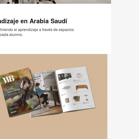
Correo
Imprimir
Compartir
Compartir
Compartir
Compartir
electrónico
en
en
en
en
esta
Facebook
Twitter
Pinterest
Linked-
dizaje en Arabia Saudí
página
in
niendo el aprendizaje a través de espacios
 cada alumno.
EMEA