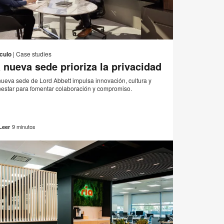
Correo
r
Imprimir
Compartir
Compartir
Compartir
Compartir
electrónico
en
en
en
en
esta
ículo
|
Case studies
Facebook
Twitter
Pinterest
Linked-
 nueva sede prioriza la privacidad
página
in
nueva sede de Lord Abbett impulsa innovación, cultura y
nestar para fomentar colaboración y compromiso.
9 minutos
Leer