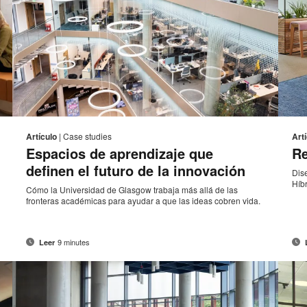
rreo
Correo
Imprimi
ir
Compartir
Compartir
Compartir
Compartir
ectrónico
electrónico
en
en
en
en
esta
Artículo
|
Case studies
Art
Facebook
Twitter
Pinterest
Linked-
Espacios de aprendizaje que
Re
página
in
definen el futuro de la innovación
Dis
Híbr
Cómo la Universidad de Glasgow trabaja más allá de las
fronteras académicas para ayudar a que las ideas cobren vida.
9 minutes
Leer