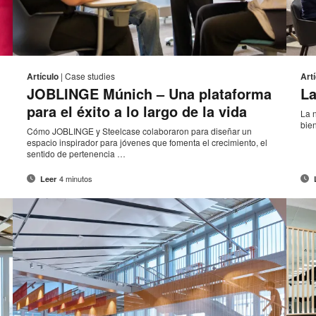
eo
Correo
mprimir
Imprimi
Compartir
Compartir
Compartir
Compartir
rónico
electrónico
en
en
en
en
sta
esta
Artículo
|
Case studies
Art
Facebook
Twitter
Pinterest
Linked-
JOBLINGE Múnich – Una plataforma
La
ágina
página
in
para el éxito a lo largo de la vida
La 
bie
Cómo JOBLINGE y Steelcase colaboraron para diseñar un
espacio inspirador para jóvenes que fomenta el crecimiento, el
sentido de pertenencia …
4 minutos
Leer