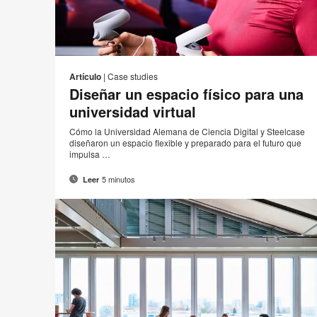
Corr
I
Compartir
Compartir
Compartir
Compartir
elect
en
en
en
en
e
Artículo
|
Case studies
Facebook
Twitter
Pinterest
Linked-
Diseñar un espacio físico para una
p
in
universidad virtual
Cómo la Universidad Alemana de Ciencia Digital y Steelcase
diseñaron un espacio flexible y preparado para el futuro que
impulsa …
5 minutos
Leer