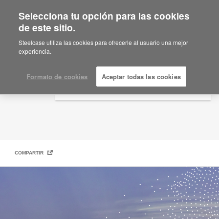
Selecciona tu opción para las cookies
×
Are you in United States?
de este sitio.
Elegir y utilizar materiales de forma responsable
Would you like to see Products we sell in
Steelcase utiliza las cookies para ofrecerle al usuario una mejor
your region?
experiencia.
Americas
English
Formato de cookies
Aceptar todas las cookies
Español
COMPARTIR