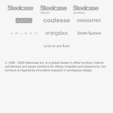
Mobiliario
Mobiliario
Mobiliario
Steelcase
para
para
sanidad
educación
de
de
AMQ
Mobiliario
Textiles
Steelcase
Steelcase
Solutions
premium
de
de
Designtex
Coalesse
Halcon
Orangebox
Smith
System
Viccarbe
© 1996 - 2026 Steelcase Inc. is a global leader in office furniture, interior
architecture and space solutions for offices, hospitals and classrooms. Our
furniture is inspired by innovative research in workspace design.