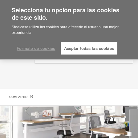
Selecciona tu opción para las cookies
×
Are you in United States?
de este sitio.
AMQ
Would you like to see Products we sell in
Steelcase utiliza las cookies para ofrecerle al usuario una mejor
your region?
experiencia.
Americas
English
Formato de cookies
Aceptar todas las cookies
Español
COMPARTIR