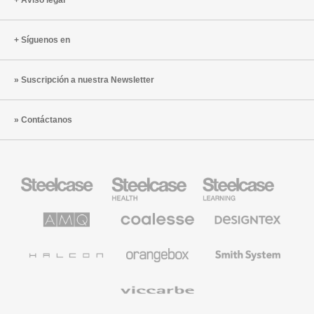
Aviso legal
Síguenos en
Suscripción a nuestra Newsletter
Contáctanos
Mobiliario
Mobiliario
Mobiliario
Steelcase
para
para
sanidad
educación
de
de
AMQ
Mobiliario
Textiles
Steelcase
Steelcase
Solutions
premium
de
de
Designtex
Coalesse
Halcon
Orangebox
Smith
System
Viccarbe