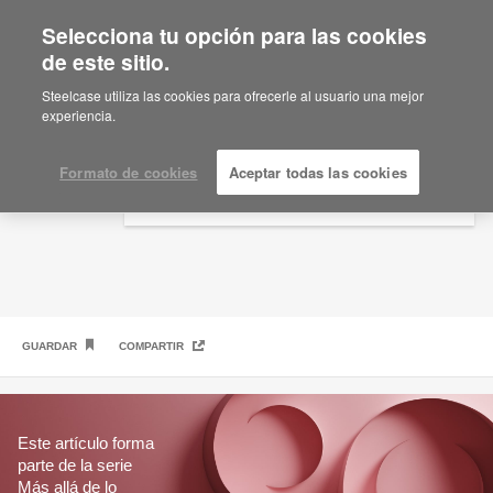
Selecciona tu opción para las cookies
×
Are you in United States?
de este sitio.
Espacios renovados en el LINC de Múnich
Would you like to see Products we sell in
Steelcase utiliza las cookies para ofrecerle al usuario una mejor
your region?
experiencia.
Americas
English
Formato de cookies
Aceptar todas las cookies
Español
GUARDAR
COMPARTIR
Este artículo forma
parte de la serie
Más allá de lo