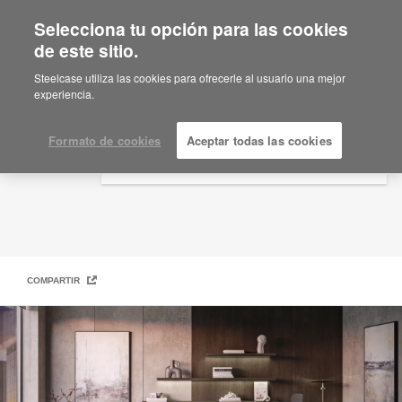
Selecciona tu opción para las cookies
×
Are you in United States?
de este sitio.
Ideas de planificación
Would you like to see Products we sell in
Steelcase utiliza las cookies para ofrecerle al usuario una mejor
your region?
experiencia.
Americas
English
Formato de cookies
Aceptar todas las cookies
Español
COMPARTIR