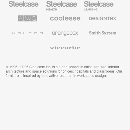
Steelcase
para
para
sanidad
educación
de
de
AMQ
Mobiliario
Textiles
Steelcase
Steelcase
Solutions
premium
de
de
Designtex
Coalesse
Halcon
Orangebox
Smith
System
Viccarbe
© 1996 - 2026 Steelcase Inc. is a global leader in office furniture, interior
architecture and space solutions for offices, hospitals and classrooms. Our
furniture is inspired by innovative research in workspace design.