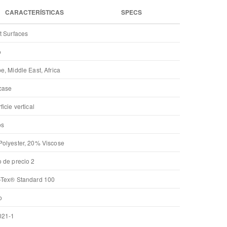
CARACTERÍSTICAS
SPECS
t Surfaces
o
e, Middle East, Africa
case
icie vertical
os
olyester, 20% Viscose
 de precio 2
Tex® Standard 100
o
021-1