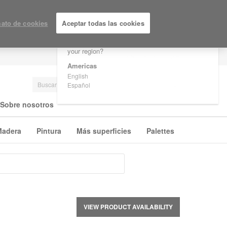
×
Are you in United States?
ato de cookies
Aceptar todas las cookies
Would you like to see Products we sell in
your region?
LOGIN / REGISTRARSE
Americas
English
Español
Sobre nosotros
Madera
Pintura
Más superficies
Palettes
VIEW PRODUCT AVAILABILITY