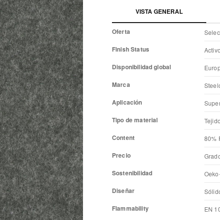
VISTA GENERAL
Oferta
Selec
Finish Status
Activ
Disponibilidad global
Europ
Marca
Steel
Aplicación
Superf
Tipo de material
Tejid
Content
80% P
Precio
Grado
Sostenibilidad
Oeko-
Diseñar
Sólid
Flammability
EN 1