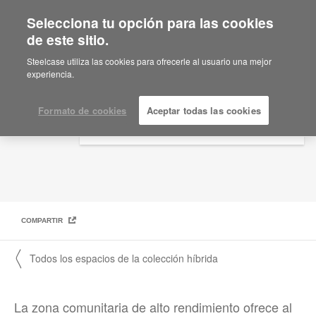
Selecciona tu opción para las cookies
×
Are you in United States?
de este sitio.
Zona comunitaria
Would you like to see Products we sell in
Steelcase utiliza las cookies para ofrecerle al usuario una mejor
your region?
experiencia.
Americas
English
Formato de cookies
Aceptar todas las cookies
Español
COMPARTIR
〱 Todos los espacios de la colección híbrida
La zona comunitaria de alto rendimiento ofrece al