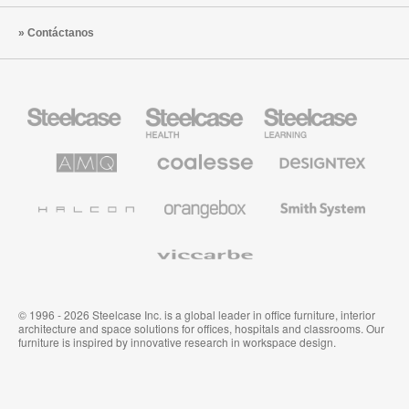
Contáctanos
Mobiliario
Mobiliario
Mobiliario
Steelcase
para
para
sanidad
educación
de
de
AMQ
Mobiliario
Textiles
Steelcase
Steelcase
Solutions
premium
de
de
Designtex
Coalesse
Halcon
Orangebox
Smith
System
Viccarbe
© 1996 - 2026 Steelcase Inc. is a global leader in office furniture, interior
architecture and space solutions for offices, hospitals and classrooms. Our
furniture is inspired by innovative research in workspace design.