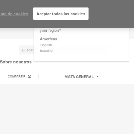
×
Are you in United States?
ato de cookies
Aceptar todas las cookies
Would you like to see Products we sell in
your region?
LOGIN / REGISTRARSE
Americas
English
Español
Sobre nosotros
VISTA GENERAL
COMPARTIR