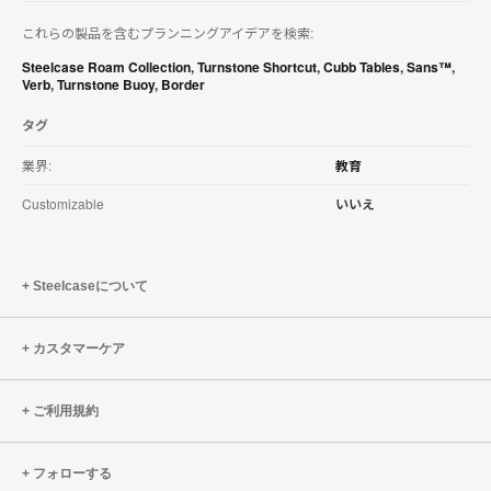
を
これらの製品を含むプランニングアイデアを検索:
ダ
ウ
Steelcase Roam Collection
,
Turnstone Shortcut
,
Cubb Tables
,
Sans™
,
ン
Verb
,
Turnstone Buoy
,
Border
ロ
ー
タグ
ド
す
業界:
教育
る
Customizable
いいえ
Steelcaseについて
カスタマーケア
ご利用規約
フォローする