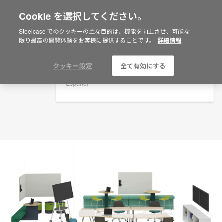
Cookie を選択してください。
×
Are you in United States?
プランニングアイデア
Steelcase でのクッキーの主な目的は、機能を向上させ、可能な
限り最高の閲覧体験をお客様に提供することです。
詳細情報
ID: VF9XN8WA
Would you like to see Products we sell in
your region?
Americas
クッキー設定
全て有効にする
English
Español