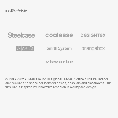
お問い合わせ
Steelcase
Coalesse
Designtex
の
の
プ
テ
レ
キ
AMQ
Smith
Orangebox
ミ
ス
Solutions
System
ア
タ
ム
イ
Viccarbe
オ
ル
フ
&
ィ
ウ
ス
ォ
家
ー
© 1996 - 2026 Steelcase Inc. is a global leader in office furniture, interior
具
ル
architecture and space solutions for offices, hospitals and classrooms. Our
カ
furniture is inspired by innovative research in workspace design.
バ
リ
ン
グ