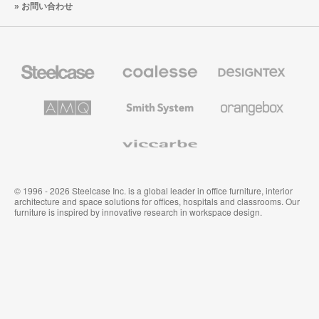
お問い合わせ
Steelcase
Coalesse
Designtex
の
の
プ
テ
レ
キ
AMQ
Smith
Orangebox
ミ
ス
Solutions
System
ア
タ
ム
イ
Viccarbe
オ
ル
フ
&
ィ
ウ
ス
ォ
家
ー
© 1996 - 2026 Steelcase Inc. is a global leader in office furniture, interior
具
ル
architecture and space solutions for offices, hospitals and classrooms. Our
カ
furniture is inspired by innovative research in workspace design.
バ
リ
ン
グ