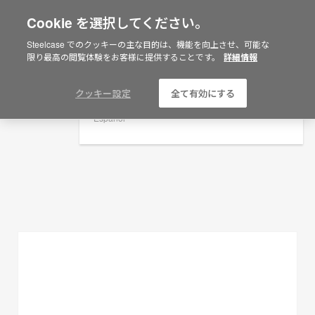
Cookie を選択してください。
×
Are you in United States?
Steelcase でのクッキーの主な目的は、機能を向上させ、可能な
プランニングアイデア
限り最高の閲覧体験をお客様に提供することです。
詳細情報
Would you like to see Products we sell in
your region?
フィルターを表示
Americas
クッキー設定
全て有効にする
English
Español