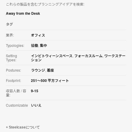
これらの製品を含むプランニングアイデアを検索:
を
ダ
Away from the Desk
ウ
ン
タグ
ロ
ー
業界:
オフィス
ド
す
Typologies:
協働
,
集中
る
Setting
インビトウィーンスペース
,
フォーカスルーム
,
ワークステー
Types:
ション
Postures:
ラウンジ
,
着座
Footprint:
251〜500 平方フィート
収容人数 / 容
9-15
量:
Customizable
いいえ
Steelcaseについて