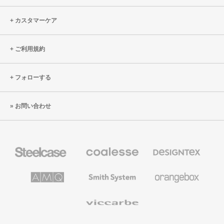
カスタマーケア
ご利用規約
フォローする
お問い合わせ
Steelcase
Coalesse
Designtex
の
の
プ
テ
レ
キ
AMQ
Smith
Orangebox
ミ
ス
Solutions
System
ア
タ
ム
イ
Viccarbe
オ
ル
フ
&
ィ
ウ