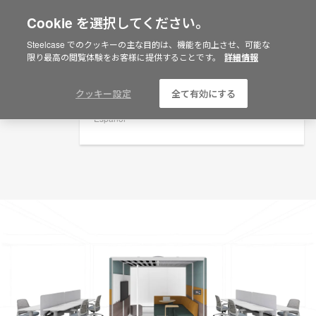
Cookie を選択してください。
×
Are you in United States?
プランニングアイデア
Steelcase でのクッキーの主な目的は、機能を向上させ、可能な
限り最高の閲覧体験をお客様に提供することです。
詳細情報
ID: QR3CZ6ZT
Would you like to see Products we sell in
your region?
Americas
クッキー設定
全て有効にする
English
Español