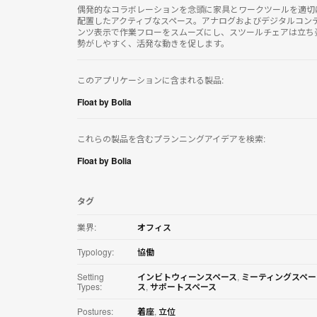
リ
偶発的なコラボレーションを念頭に家具とワークツールを適切
ケ
配置したアクティブなスペース。アナログおよびデジタルコン
ンツ表示で作業フローをスムーズにし、スツールチェアは立ち
ー
勢がしやすく、活発な動きを促します。
シ
ョ
ン
このアプリケーションに含まれる製品:
を
ダ
Float by Bolia
ウ
ン
ロ
これらの製品を含むプランニングアイデアを検索:
ー
ド
Float by Bolia
す
る
タグ
業界:
オフィス
Typology:
協働
Setting
インビトウィーンスペース
,
ミーティングスペー
Types:
ス
,
サポートスペース
Postures:
着座
,
立位