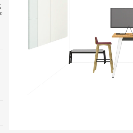
に
テ
姿
Open
image
tooltip