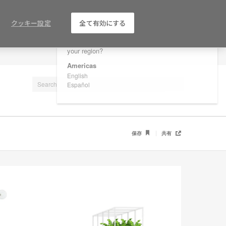
×
Are you in United States?
クッキー設定
全て有効にする
Would you like to see Products we sell in
your region?
LOG IN / REGISTER
Americas
English
Español
保存
共有