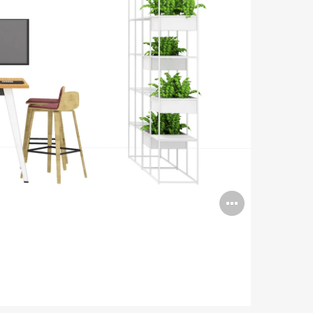
Open
image
tooltip