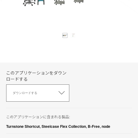
このアプリケーションをダウン
ロードする
こ
の
ダウンロードする
ア
プ
リ
ケ
このアプリケーションに含まれる製品:
ー
シ
Turnstone Shortcut
,
Steelcase Flex Collection
,
B-Free
,
node
ョ
ン