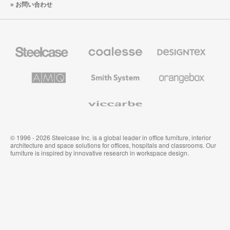
お問い合わせ
Steelcase
Coalesse
Designtex
の
の
プ
テ
レ
キ
AMQ
Smith
Orangebox
ミ
ス
Solutions
System
ア
タ
ム
イ
Viccarbe
オ
ル
フ
&
ィ
ウ
ス
ォ
家
ー
© 1996 - 2026 Steelcase Inc. is a global leader in office furniture, interior
具
ル
architecture and space solutions for offices, hospitals and classrooms. Our
カ
furniture is inspired by innovative research in workspace design.
バ
リ
ン
グ