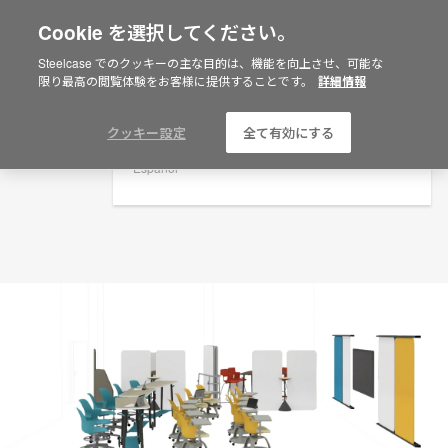
Cookie を選択してください。
×
Are you in United States?
プランニングアイデア
Steelcase でのクッキーの主な目的は、機能を向上させ、可能な
限り最高の閲覧体験をお客様に提供することです。
詳細情報
ID: KC6XC8MZ
Would you like to see Products we sell in
your region?
Americas
クッキー設定
全て有効にする
English
Español