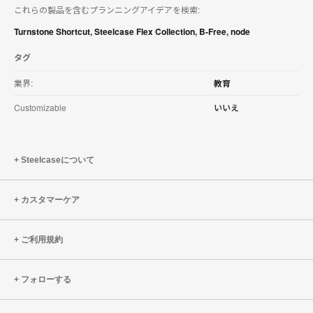
これらの製品を含むプランニングアイデアを検索:
を
ダ
Turnstone Shortcut
,
Steelcase Flex Collection
,
B-Free
,
node
ウ
ン
タグ
ロ
ー
業界:
教育
ド
す
Customizable
いいえ
る
Steelcaseについて
カスタマーケア
ご利用規約
フォローする