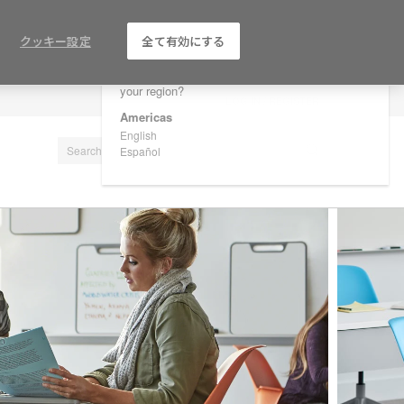
×
Are you in United States?
クッキー設定
全て有効にする
Would you like to see Products we sell in
your region?
LOG IN / REGISTER
Americas
English
Español