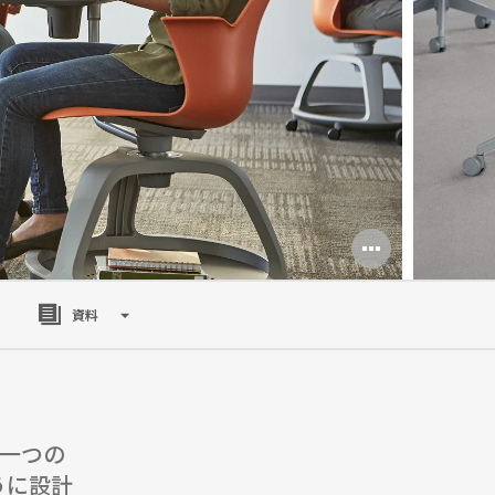
Open
image
資料
tooltip
。一つの
うに設計