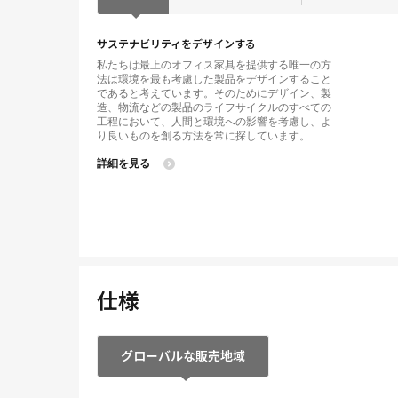
サステナビリティをデザインする
私たちは最上のオフィス家具を提供する唯一の方
法は環境を最も考慮した製品をデザインすること
であると考えています。そのためにデザイン、製
造、物流などの製品のライフサイクルのすべての
工程において、人間と環境への影響を考慮し、よ
り良いものを創る方法を常に探しています。
詳細を見る
仕様
グローバルな販売地域