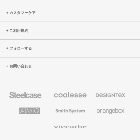
カスタマーケア
ご利用規約
フォローする
お問い合わせ
Steelcase
Coalesse
Designtex
の
の
プ
テ
レ
キ
AMQ
Smith
Orangebox
ミ
ス
Solutions
System
ア
タ
ム
イ
Viccarbe
オ
ル
フ
&
ィ
ウ