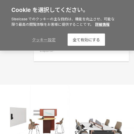
Cookie を選択してください。
×
Are you in United States?
プランニングアイデア
Steelcase でのクッキーの主な目的は、機能を向上させ、可能な
限り最高の閲覧体験をお客様に提供することです。
詳細情報
ID: AN5QR5WV
Would you like to see Products we sell in
your region?
Americas
クッキー設定
全て有効にする
English
Español