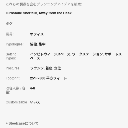
これらの製品を含むプランニングアイデアを検索:
を
ダ
Turnstone Shortcut
,
Away from the Desk
ウ
ン
タグ
ロ
ー
業界:
オフィス
ド
す
Typologies:
協働
,
集中
る
Setting
インビトウィーンスペース
,
ワークステーション
,
サポートス
Types:
ペース
Postures:
ラウンジ
,
着座
,
立位
Footprint:
251〜500 平方フィート
収容人数 / 容
4-8
量:
Customizable
いいえ
Steelcaseについて