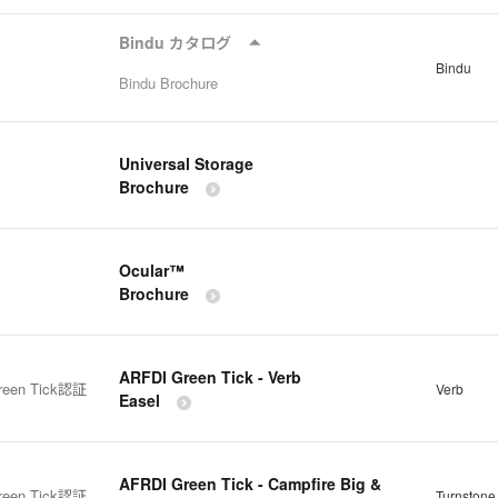
Bindu カタログ
Bindu
Bindu Brochure
Universal Storage
Brochure
Ocular™
Brochure
ARFDI Green Tick - Verb
reen Tick認証
Verb
Easel
AFRDI Green Tick - Campfire Big &
reen Tick認証
Turnstone