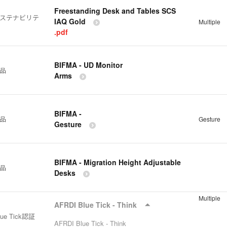
Freestanding Desk and Tables SCS
サステナビリテ
IAQ Gold
Multiple
.pdf
BIFMA - UD Monitor
製品
Arms
BIFMA -
製品
Gesture
Gesture
BIFMA - Migration Height Adjustable
製品
Desks
Multiple
AFRDI Blue Tick - Think
lue Tick認証
AFRDI Blue Tick - Think