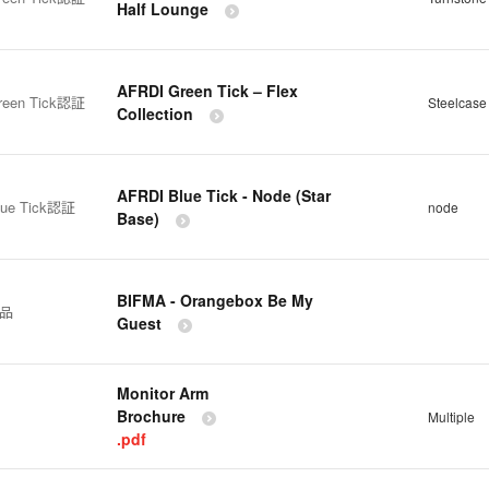
Half Lounge
AFRDI Green Tick – Flex
reen Tick認証
Steelcase 
Collection
AFRDI Blue Tick - Node (Star
lue Tick認証
node
Base)
BIFMA - Orangebox Be My
製品
Guest
Monitor Arm
Brochure
Multiple
.pdf