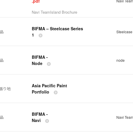
.pdf
Navi Team
Navi TeamIsland Brochure
BIFMA – Steelcase Series
製品
Steelcase
1
BIFMA -
製品
node
Node
Asia Pacific Paint
張り地
Portfolio
BIFMA -
製品
Navi Team
Navi