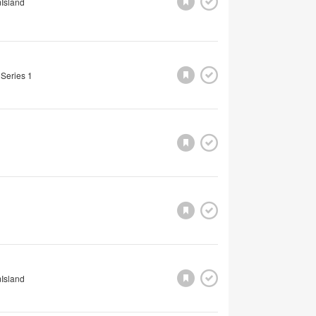
Island
 Series 1
Island