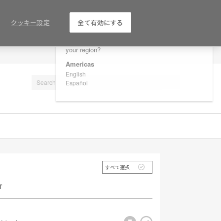
×
Are you in United States?
クッキー設定
全て有効にする
Would you like to see Products we sell in
your region?
LOG IN / REGISTER
Americas
English
Español
すべて選択
T