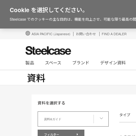
Cookie を選択してください。
Steelcase でのクッキーの主な目的は、機能を向上させ、可能な限り最高
ASIA PACIFIC
(Japanese)
お問い合わせ
FIND A DEALER
製品
スペース
ブランド
デザイン資料
資料
資料を選択する
資
タイプ
料
資料&ガイド
を
選
フィルター
択