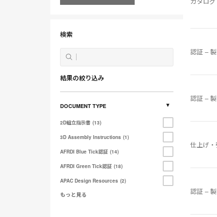
カタログ
す
る
検索
認証 – 
結果の絞り込み
認証 – 
DOCUMENT TYPE
2D組立指示書
13
3D Assembly Instructions
1
仕上げ・
AFRDI Blue Tick認証
14
AFRDI Green Tick認証
18
APAC Design Resources
2
認証 – 
もっと見る