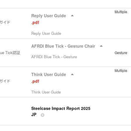
Multiple
Reply User Guide
ガイド
.pdf
Reply User Guide
AFRDI Blue Tick - Gesture Chair
lue Tick認証
Gesture
AFRDI Blue Tick - Gesture
Multiple
Think User Guide
ガイド
.pdf
Think User Guide
Steelcase Impact Report 2025
JP