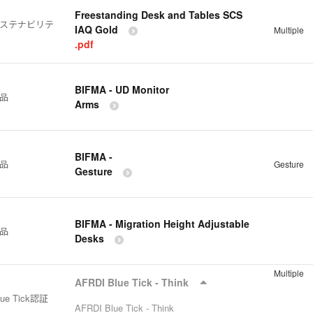
Freestanding Desk and Tables SCS
サステナビリテ
IAQ Gold
Multiple
.pdf
BIFMA - UD Monitor
製品
Arms
BIFMA -
製品
Gesture
Gesture
BIFMA - Migration Height Adjustable
製品
Desks
Multiple
AFRDI Blue Tick - Think
lue Tick認証
AFRDI Blue Tick - Think