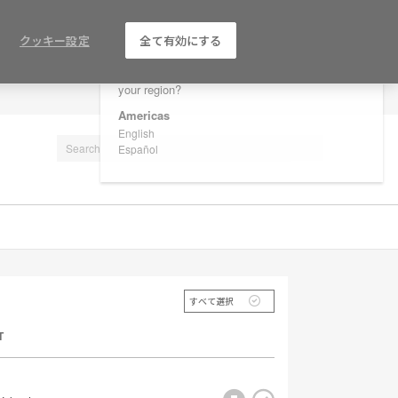
×
Are you in United States?
クッキー設定
全て有効にする
Would you like to see Products we sell in
your region?
LOG IN / REGISTER
Americas
English
Español
すべて選択
T