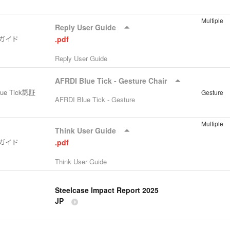
Multiple
Reply User Guide
ガイド
.pdf
Reply User Guide
AFRDI Blue Tick - Gesture Chair
lue Tick認証
Gesture
AFRDI Blue Tick - Gesture
Multiple
Think User Guide
ガイド
.pdf
Think User Guide
Steelcase Impact Report 2025
JP