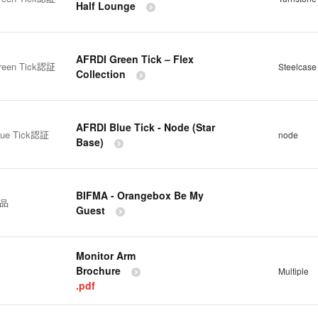
Half Lounge
AFRDI Green Tick – Flex
reen Tick認証
Steelcase 
Collection
AFRDI Blue Tick - Node (Star
lue Tick認証
node
Base)
BIFMA - Orangebox Be My
製品
Guest
Monitor Arm
Brochure
Multiple
.pdf