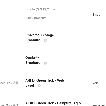
Bindu カタログ
Bindu
Bindu Brochure
Universal Storage
Brochure
Ocular™
Brochure
ARFDI Green Tick - Verb
reen Tick認証
Verb
Easel
AFRDI Green Tick - Campfire Big &
reen Tick認証
Turnstone