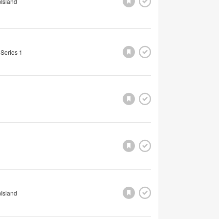
Island
 Series 1
Island