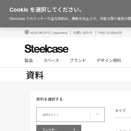
Cookie を選択してください。
Steelcase でのクッキーの主な目的は、機能を向上させ、可能な限り最高
ASIA PACIFIC
(Japanese)
お問い合わせ
FIND A DEALER
製品
スペース
ブランド
デザイン資料
資料
資料を選択する
資
タイプ
料
資料&ガイド
を
選
フィルター
択