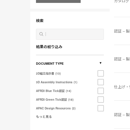
カタログ
す
る
検索
認証 – 
結果の絞り込み
認証 – 
DOCUMENT TYPE
2D組立指示書
13
3D Assembly Instructions
1
仕上げ・
AFRDI Blue Tick認証
14
AFRDI Green Tick認証
18
APAC Design Resources
2
認証 – 
もっと見る