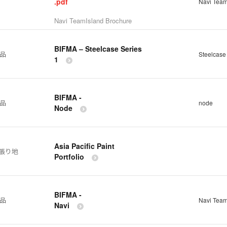
.pdf
Navi Team
Navi TeamIsland Brochure
BIFMA – Steelcase Series
製品
Steelcase
1
BIFMA -
製品
node
Node
Asia Pacific Paint
張り地
Portfolio
BIFMA -
製品
Navi Team
Navi