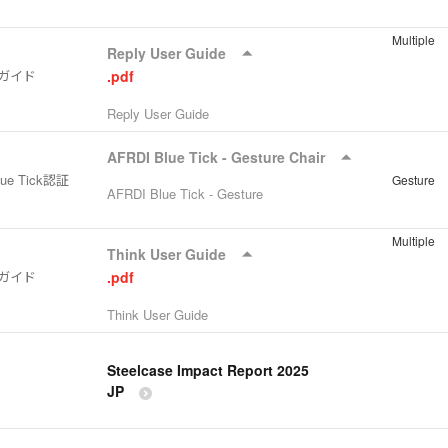
Multiple
Reply User Guide
ガイド
.pdf
Reply User Guide
AFRDI Blue Tick - Gesture Chair
lue Tick認証
Gesture
AFRDI Blue Tick - Gesture
Multiple
Think User Guide
ガイド
.pdf
Think User Guide
Steelcase Impact Report 2025
JP