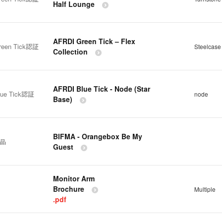
Half Lounge
AFRDI Green Tick – Flex
reen Tick認証
Steelcase 
Collection
AFRDI Blue Tick - Node (Star
lue Tick認証
node
Base)
BIFMA - Orangebox Be My
製品
Guest
Monitor Arm
Brochure
Multiple
.pdf