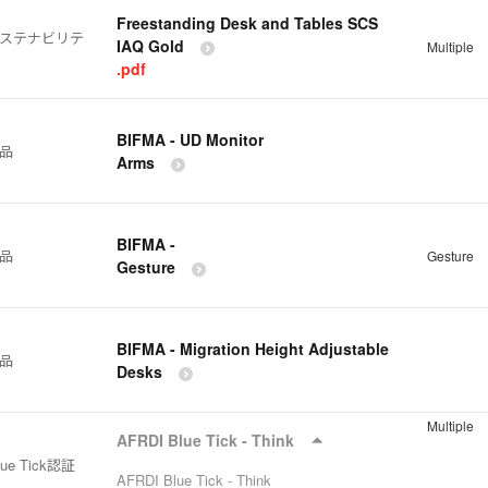
Freestanding Desk and Tables SCS
サステナビリテ
IAQ Gold
Multiple
.pdf
BIFMA - UD Monitor
製品
Arms
BIFMA -
製品
Gesture
Gesture
BIFMA - Migration Height Adjustable
製品
Desks
Multiple
AFRDI Blue Tick - Think
lue Tick認証
AFRDI Blue Tick - Think