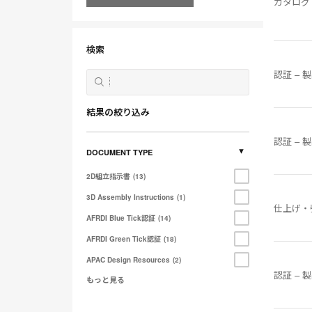
カタログ
す
る
検索
認証 – 
結果の絞り込み
認証 – 
DOCUMENT TYPE
2D組立指示書
13
3D Assembly Instructions
1
仕上げ・
AFRDI Blue Tick認証
14
AFRDI Green Tick認証
18
APAC Design Resources
2
認証 – 
もっと見る