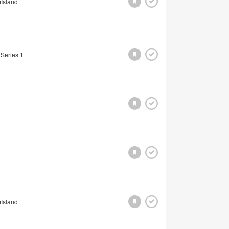
Island
 Series 1
Island