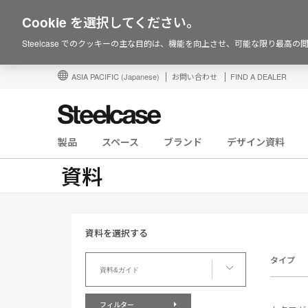
Cookie を選択してください。
Steelcase でのクッキーの主な目的は、機能を向上させ、可能な限り最高
ASIA PACIFIC
(Japanese)
お問い合わせ
FIND A DEALER
製品
スペース
ブランド
デザイン資料
資料
資料を選択する
資
タイプ
料
資料&ガイド
を
選
フィルター
択