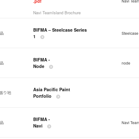
.pdf
Navi Team
Navi TeamIsland Brochure
BIFMA – Steelcase Series
製品
Steelcase
1
BIFMA -
製品
node
Node
Asia Pacific Paint
張り地
Portfolio
BIFMA -
製品
Navi Team
Navi