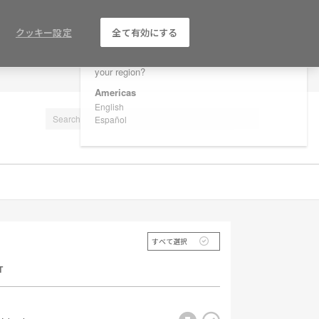
×
Are you in United States?
クッキー設定
全て有効にする
Would you like to see Products we sell in
your region?
LOG IN / REGISTER
Americas
English
Español
すべて選択
T