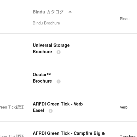
Bindu カタログ
Bindu
Bindu Brochure
Universal Storage
Brochure
Ocular™
Brochure
ARFDI Green Tick - Verb
reen Tick認証
Verb
Easel
AFRDI Green Tick - Campfire Big &
reen Tick認証
Turnstone