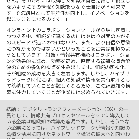
せん。そのためには取得した知識が自己完結して孤立し
ないようにその情報や知識をつなぐ仕掛けが不可欠で
す。その結果として生産性が向上し、イノベーションを
起こすことになるのです。」
オンライン上のコラボレーションツールが登場し定着し
つつある中、知識を伝達するのにはやはり対面の方がそ
のスピードが速いのではないか、また、より自信や意欲
につながるのではないかといったことを企業は見極めよ
うとしています。知識・情報共有機能はコラボレーショ
ンを効果的に進め、効率を高め、直面する複雑な問題解
決のための多角的視点を生み出します。知識の可視化こ
そが組織の成功を大きく左右します。しかし、ハイブリ
ッドワーク時代には、個人の知識や情報を共有財産とし
て蓄積していくことが難しくなるため、この組織知の構
築に注力していくことが企業には求められていきます。
結論：
デジタルトランスフォーメーション（DX）の一
貫として、情報共有プロセスやツールをすでに導入して
いる企業は組織知の構築も容易です。しかし、そうでな
い企業にとっては、ハイブリッドワークが情報や知識の
蓄積や活用に向けたネットワーク構築の拡大へと向かわ