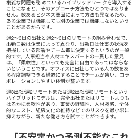
複雑な問題も秘 めているハイブリッドワー クを導入する
ことになると、そのアプローチ方法もひとつではありま
せん。数あるビジネス要因によって方法も異なるため、
ある企業では機能しても別の企業では機能しないという
ことがあるからです。
週2〜3日の出社と週2〜3日のリモートの組み合わせで、
出勤日数は企業によって異なり、出勤日は仕事の状況を
把握している部署やチーム毎に決定するというのが一般
的です。人事担当や人材エキスパートの一貫した意見
は、「柔軟性」といっても完全に自由であってはならな
いということです。オフィスに出社している人の数をあ
る程度調整できる構造にすることでチームが集い、コラ
ボレーションしやすい体制が整います。
週3出社/週2リモートまたは週2出社/週3リモートという
ハイブリッドモデルは、完全出社またはリモートよりも
はるかに柔軟性があり、事業の継続性、人材戦略、全体
的なコスト、組織文化の維持などでのリスクを最小限に
抑えながら、新たな働き方を試すことができます。
「不安定かつ予測不能なこれ