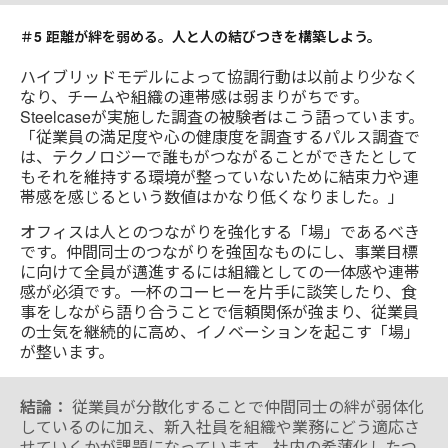
＃5 距離が絆を弱める。人と人の結びつきを構築しよう。
ハイブリッドモデルによって協調行動は以前より少なく
なり、チームや組織の連帯感は弱まりがちです。
Steelcaseが実施した調査の被験者はこう語っています。
「従業員の満足度や心の健康度を調査するパルス調査で
は、テクノロジーで誰もがつながることができたとして
もそれを維持する環境が整っていないために結束力や連
帯感を感じるという数値はかなり低くなりました。」
オフィスは人とのつながりを強化する「場」であるべき
です。仲間同士のつながりを強固なものにし、事業目標
に向けて全員が邁進するには組織としての一体感や連帯
感が必須です。一杯のコーヒーを片手に談笑したり、食
事をしながら語り合うことで信頼関係が強まり、従業員
の士気を継続的に高め、イノベーションを起こす「場」
が整います。
結論：
従業員が分散化することで仲間同士の絆が弱体化
しているのに加え、新入社員を組織や業務にどう適応さ
せていくかが課題になっています。社内の希薄化したつ