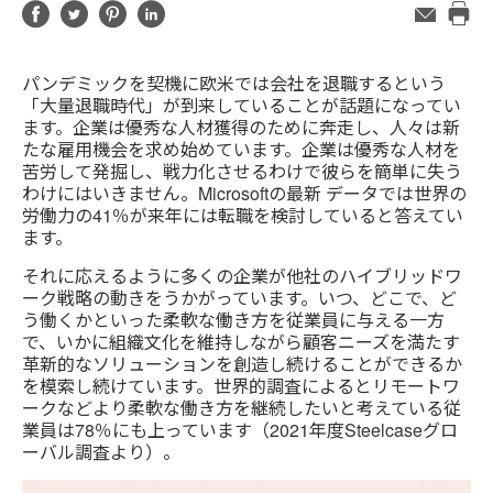
Share
Share
Share
Share
メ
ー
Pri
on
on
on
on
ル
this
Facebook
Twitter
Pinterest
LinkedIn
ア
パンデミックを契機に欧米では会社を退職するという
pag
ド
「大量退職時代」が到来していることが話題になってい
レ
ます。企業は優秀な人材獲得のために奔走し、人々は新
ス
たな雇用機会を求め始めています。企業は優秀な人材を
苦労して発掘し、戦力化させるわけで彼らを簡単に失う
わけにはいきません。Microsoftの最新 データでは世界の
労働力の41％が来年には転職を検討していると答えてい
ます。
それに応えるように多くの企業が他社のハイブリッドワ
ーク戦略の動きをうかがっています。いつ、どこで、ど
う働くかといった柔軟な働き方を従業員に与える一方
で、いかに組織文化を維持しながら顧客ニーズを満たす
革新的なソリューションを創造し続けることができるか
を模索し続けています。世界的調査によるとリモートワ
ークなどより柔軟な働き方を継続したいと考えている従
業員は78％にも上っています（2021年度Steelcaseグロ
ーバル調査より）。