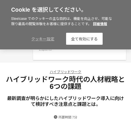
Cookie を選択してください。
×
Are you in United States?
Steelcase でのクッキーの主な目的は、機能を向上させ、可能な
限り最高の閲覧体験をお客様に提供することです。
詳細情報
Would you like to see Products we sell in
your region?
Americas
クッキー設定
全て有効にする
English
Español
ハイブリッドワーク
ハイブリッドワーク時代の人材戦略と
6つの課題
最新調査が明らかにしたハイブリッドワーク導入に向け
て検討すべき注意点と課題とは。
所要時間 7分