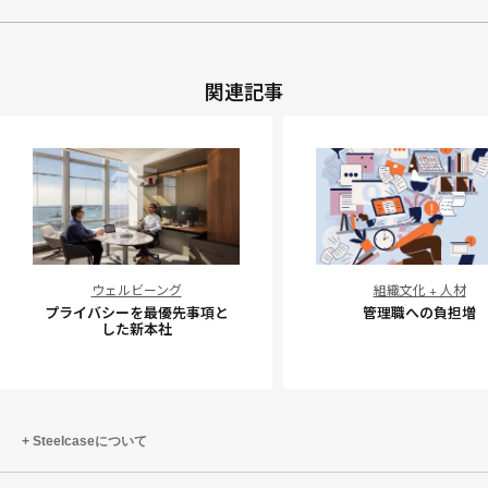
関連記事
プ
管
ウェルビーング
組織文化 + 人材
ラ
理
プライバシーを最優先事項と
管理職への負担増
イ
職
した新本社
バ
へ
シ
の
ー
負
を
担
Steelcaseについて
最
増
優