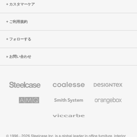
カスタマーケア
先
事
項
ご利用規約
と
し
フォローする
た
新
お問い合わせ
本
社
Steelcase
Coalesse
Designtex
の
の
プ
テ
レ
キ
AMQ
Smith
Orangebox
ミ
ス
Solutions
System
ア
タ
ム
イ
Viccarbe
オ
ル
フ
&
ィ
ウ
ス
ォ
家
ー
© 1996 - 2026 Steelcase Inc. is a global leader in office furniture, interior