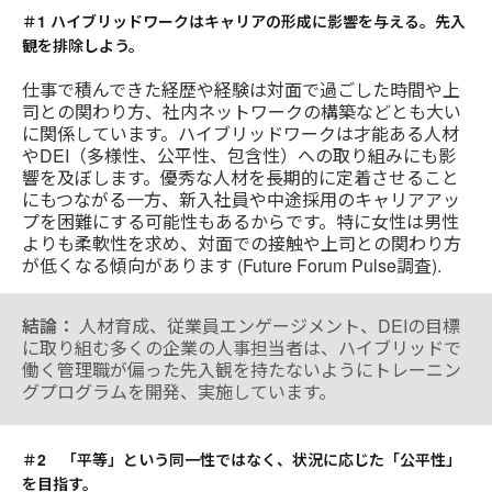
to
＃1 ハイブリッドワークはキャリアの形成に影響を与える。先入
観を排除しよう。
仕事で積んできた経歴や経験は対面で過ごした時間や上
司との関わり方、社内ネットワークの構築などとも大い
に関係しています。ハイブリッドワークは才能ある人材
やDEI（多様性、公平性、包含性）への取り組みにも影
響を及ぼします。優秀な人材を長期的に定着させること
にもつながる一方、新入社員や中途採用のキャリアアッ
プを困難にする可能性もあるからです。特に女性は男性
よりも柔軟性を求め、対面での接触や上司との関わり方
が低くなる傾向があります (Future Forum Pulse調査).
結論：
人材育成、従業員エンゲージメント、DEIの目標
に取り組む多くの企業の人事担当者は、ハイブリッドで
働く管理職が偏った先入観を持たないようにトレーニン
グプログラムを開発、実施しています。
＃2 「平等」という同一性ではなく、状況に応じた「公平性」
を目指す。