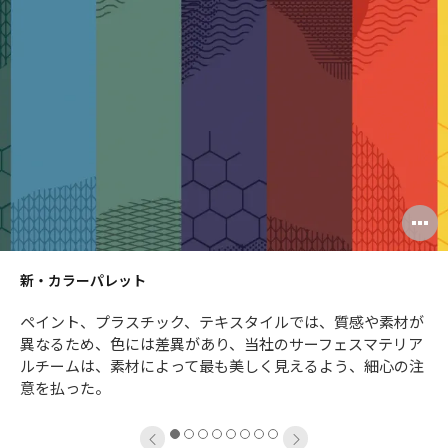
パ
レ
ッ
ト
pen
O
mage
i
新・カラーパレット
oltip
to
ペイント、プラスチック、テキスタイルでは、質感や素材が
異なるため、色には差異があり、当社のサーフェスマテリア
ルチームは、素材によって最も美しく見えるよう、細心の注
意を払った。