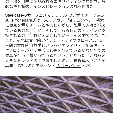
の一部を自由に切り取れるエキサイティングな世界、多
彩な色と質感、インスピレーション溢れる世界だ。
Steelcaseのサーフェスマテリアル
のデザイナーである
Julie Yonehara氏は、米ミシガン、独ミュンヘン、香港
に拠点を置くチームと協力しながら、職場で人々が求め
ているものとは何か、そして、ある特定のデザインが支
持されるのは何故かを研究している。その中で発見した
こと、それは文化的アイデンティティやグローバル化、
人間の本能的自然愛というバイオフィリア、創造性、テ
クノロジーがどう生活に影響を与えているかなど全ての
要素が互いに繋がっているということだった。これらの
大きなトレンドの中で誕生したのが、最近導入された家
具向けの7つの新アクセント
カラーパレッ
トだ。