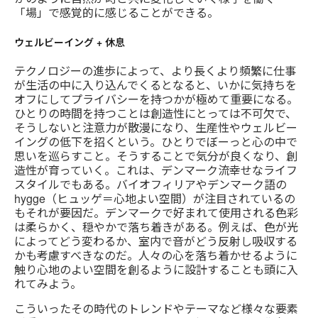
「場」で感覚的に感じることができる。
ウェルビーイング + 休息
テクノロジーの進歩によって、より長くより頻繁に仕事
が生活の中に入り込んでくるとなると、いかに気持ちを
オフにしてプライバシーを持つかが極めて重要になる。
ひとりの時間を持つことは創造性にとっては不可欠で、
そうしないと注意力が散漫になり、生産性やウェルビー
イングの低下を招くという。ひとりでぼーっと心の中で
思いを巡らすこと。そうすることで気分が良くなり、創
造性が育っていく。これは、デンマーク流幸せなライフ
スタイルでもある。バイオフィリアやデンマーク語の
hygge（ヒュッゲ＝心地よい空間）が注目されているの
もそれが要因だ。デンマークで好まれて使用される色彩
は柔らかく、穏やかで落ち着きがある。例えば、色が光
によってどう変わるか、室内で音がどう反射し吸収する
かも考慮すべきなのだ。人々の心を落ち着かせるように
触り心地のよい空間を創るように設計することも頭に入
れてみよう。
こういったその時代のトレンドやテーマなど様々な要素