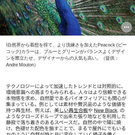
O
i
I自然界から着想を得て、より洗練さを加えたPeacock (ピー
to
コック)カラーは、ブルーとグリーンがバランスよくデザイ
ンを際立たせ、デザイナーからの人気も高い。（提供：
Andre Mouton）
テクノロジーによって加速したトレンドとは対照的に、
環境意識への高まりもみられる。人々はより信頼できる
本物感を求め、自然愛であるバイオフィリアにも関心が
集まっている。例としては素材や贅沢品のような価値を
持つ再生材、例えば、美
しい再生合板
や
New Black
. の
ようなクローズドループで出来た張り地などを利用した
静寂で落ち着きのあるスペースだ。自然の中で陽に焼
け、色褪せた配色を施すことで、まるで屋外にでもいる
かのように自然が時と共に変化していく様子を働く