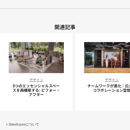
関連記事
5
チ
デザイン
デザイン
つ
ー
5つのエッセンシャルスペー
チームワークが進化：広
の
ム
スを再構築する: ビフォー・
コラボレーション空
アフター
エ
ワ
ッ
ー
セ
ク
ン
が
シ
進
Steelcaseについて