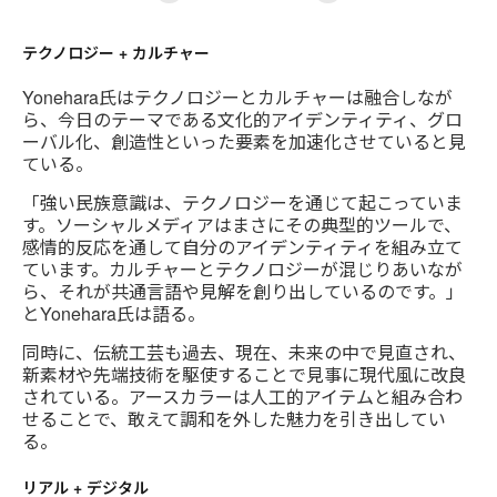
1
2
3
4
5
6
7
8
テクノロジー + カルチャー
Yonehara氏はテクノロジーとカルチャーは融合しなが
ら、今日のテーマである文化的アイデンティティ、グロ
ーバル化、創造性といった要素を加速化させていると見
ている。
「強い民族意識は、テクノロジーを通じて起こっていま
す。ソーシャルメディアはまさにその典型的ツールで、
感情的反応を通して自分のアイデンティティを組み立て
ています。カルチャーとテクノロジーが混じりあいなが
ら、それが共通言語や見解を創り出しているのです。」
とYonehara氏は語る。
同時に、伝統工芸も過去、現在、未来の中で見直され、
新素材や先端技術を駆使することで見事に現代風に改良
されている。アースカラーは人工的アイテムと組み合わ
せることで、敢えて調和を外した魅力を引き出してい
る。
リアル + デジタル