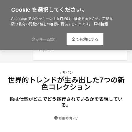
Cookie を選択してください。
×
Are you in United States?
Steelcase でのクッキーの主な目的は、機能を向上させ、可能な
限り最高の閲覧体験をお客様に提供することです。
詳細情報
Would you like to see Products we sell in
your region?
Americas
クッキー設定
全て有効にする
English
Español
デザイン
世界的トレンドが生み出した7つの新
色コレクション
色は仕事がどこでどう遂行されているかを表現してい
る。
所要時間 7分