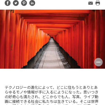
Share
Share
Share
Share
メ
ー
Pri
on
on
on
on
ル
this
Facebook
Twitter
Pinterest
LinkedIn
ア
pag
ド
レ
ス
O
i
to
テクノロジーの進化によって、どこに住もうとありとあ
らゆるモノや情報が手に入るにようになった。思いつき
の好奇心も満たされ、どこからでも人、写真、ライブ動
画に接続できる社会に私たちは生きている。そこは世界