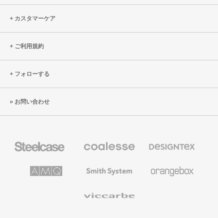
ャ
化：
ル
広
カスタマーケア
ス
が
ペ
る
ご利用規約
ー
コ
ス
ラ
を
ボ
フォローする
再
レ
構
ー
お問い合わせ
築
シ
す
ョ
る:
ン
Steelcase
Coalesse
Designtex
ビ
空
の
の
フ
間
プ
テ
レ
キ
AMQ
Smith
Orangebox
ォ
ミ
ス
Solutions
System
ー・
ア
タ
ム
イ
ア
Viccarbe
オ
ル
フ
フ
&
ィ
ウ
タ
ス
ォ