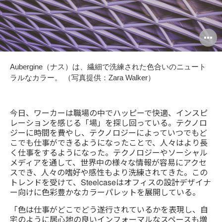
O
i
Aubergine（ナス）は、繊細で洗練された色合いのニュート
to
ラルなカラー。 （写真提供：Zara Walker）
今日、ワーカーは職場の中でハッピーで快適、インスピ
レーションを感じる「場」を探し回っている。テクノロ
ジーに時間を費やし、テクノロジーによっていつでもど
こでも仕事ができるようになったことで、人々はより長
く仕事をするようになった。テクノロジーやソーシャル
メディアを通して、世界中の様々な情報が容易にアクセ
スでき、人々の嗜好や感性もより洗練されてきた。この
トレンドを受けて、Steelcaseはオフィスの設計デザイナ
ー向けに色彩豊かなカラーパレットを展開している。
「色は仕事がどこでどう遂行されているかを表現し、自
宅のように居心地の良いインフォーマルなスペースも増