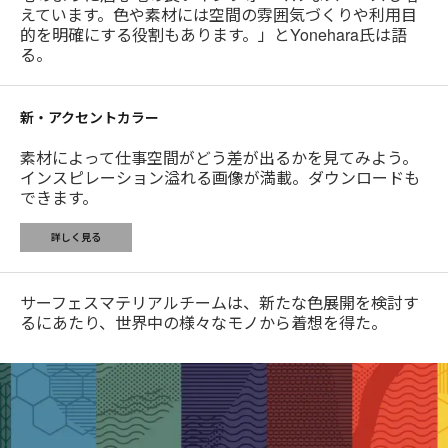
えています。色や素材には空間の雰囲気づくりや利用目
的を明確にする役割もあります。」とYonehara氏は語
る。
新・アクセントカラー
素材によって仕事空間がどう差が出るかを見てみよう。
インスピレーション溢れる画像が満載。ダウンロードも
できます。
詳しく見る
サーフェスマテリアルチームは、新たな色展開を検討す
るにあたり、世界中の様々なモノから着想を得た。
新・
カ
ラ
ー