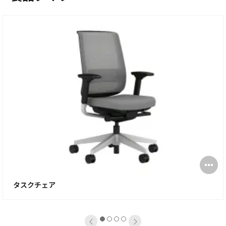
pen
O
mage
i
タスクチェア
oltip
to