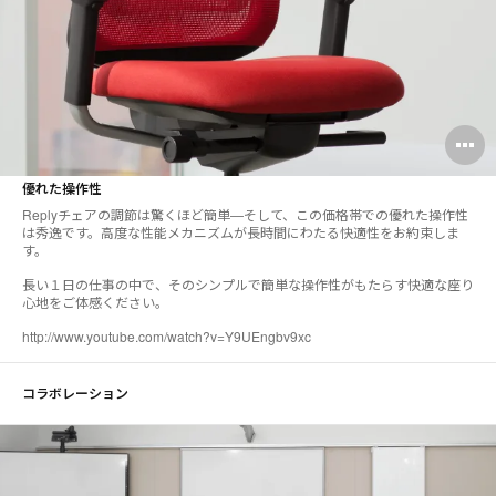
O
i
優れた操作性
to
Replyチェアの調節は驚くほど簡単—そして、この価格帯での優れた操作性
は秀逸です。高度な性能メカニズムが長時間にわたる快適性をお約束しま
す。
長い１日の仕事の中で、そのシンプルで簡単な操作性がもたらす快適な座り
心地をご体感ください。
http://www.youtube.com/watch?v=Y9UEngbv9xc
コラボレーション