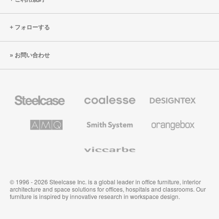
フォローする
お問い合わせ
Steelcase
Coalesse
Designtex
の
の
プ
テ
レ
キ
AMQ
Smith
Orangebox
ミ
ス
Solutions
System
ア
タ
ム
イ
Viccarbe
オ
ル
フ
&
ィ
ウ
ス
ォ
家
ー
© 1996 - 2026 Steelcase Inc. is a global leader in office furniture, interior
具
ル
architecture and space solutions for offices, hospitals and classrooms. Our
カ
furniture is inspired by innovative research in workspace design.
バ
リ
ン