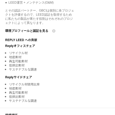
● LEED運営 + メンテナンス(O&M)
とその認証パートナー、GBCIは個別に各プロジェ
クトを評価するので、LEED認証を取得するため
に私たちの製品が果たす役割はそれぞれのプロジ
ェクトによって異なります。
環境プロフィールと認証を見る
REPLY LEED への貢献
Replyオフィスチェア
リサイクル材
地産素材
再生可能素材
低排出素材
サステナブルな調達
Replyサイドチェア
リサイクル材使用比率
地産素材
再生可能素材
低排出素材
サステナブルな調達
環境認証