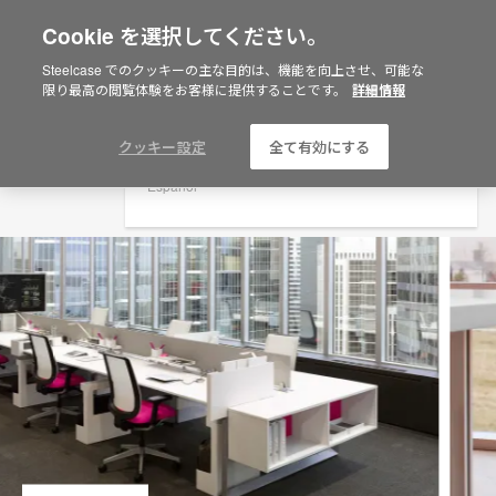
Cookie を選択してください。
×
Are you in United States?
Steelcase でのクッキーの主な目的は、機能を向上させ、可能な
限り最高の閲覧体験をお客様に提供することです。
詳細情報
Would you like to see Products we sell in
your region?
Americas
クッキー設定
全て有効にする
English
Español
O