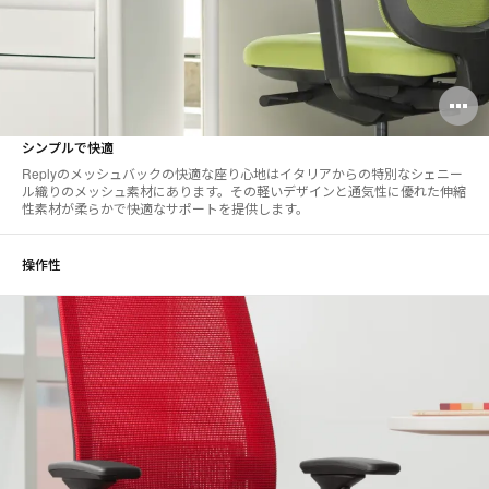
O
i
シンプルで快適
to
Replyのメッシュバックの快適な座り心地はイタリアからの特別なシェニー
ル織りのメッシュ素材にあります。その軽いデザインと通気性に優れた伸縮
性素材が柔らかで快適なサポートを提供します。
操作性