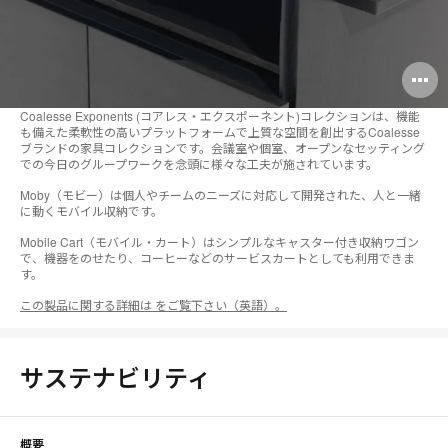
O
i
Coalesse Exponents (コアレス・エクスポーネント)コレクションは、機能
も備えた柔軟性の高いプラットフォームで上質な空間を創出するCoalesse
to
ブランドの家具コレクションです。会議室や個室、オープンなセッティング
での今日のグループワークを念頭に様々な工夫が施されています。
Moby（モビー）は個人やチームのニーズに対応して開発された、人と一緒
に動くモバイル収納です。
Mobile Cart（モバイル・カート）はシンプルなキャスター付き収納ワゴン
で、機器をのせたり、コーヒーなどのサービスカートとしても利用できま
す。
この製品に関する詳細は をご覧下さい（英語）。
サステナビリティ
概要