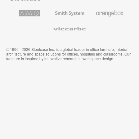
プ
テ
レ
キ
AMQ
Smith
Orangebox
ミ
ス
Solutions
System
ア
タ
ム
イ
Viccarbe
オ
ル
フ
&
ィ
ウ
ス
ォ
家
ー
© 1996 - 2026 Steelcase Inc. is a global leader in office furniture, interior
具
ル
architecture and space solutions for offices, hospitals and classrooms. Our
カ
furniture is inspired by innovative research in workspace design.
バ
リ
ン
グ