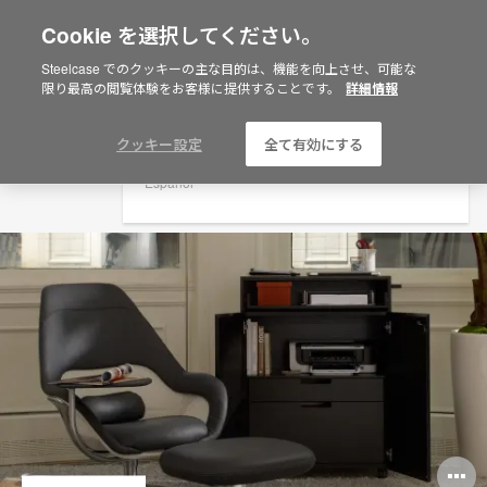
Cookie を選択してください。
×
Are you in United States?
Steelcase でのクッキーの主な目的は、機能を向上させ、可能な
限り最高の閲覧体験をお客様に提供することです。
詳細情報
Would you like to see Products we sell in
your region?
Americas
クッキー設定
全て有効にする
English
Español
O