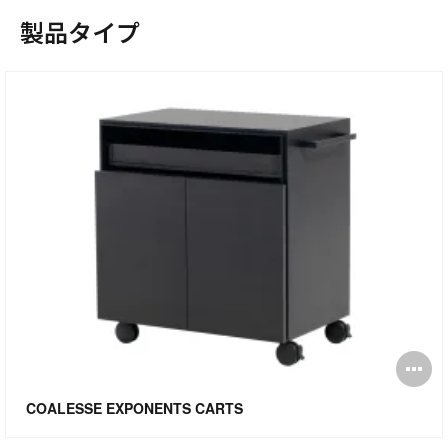
製品タイプ
pen
O
mage
i
COALESSE EXPONENTS CARTS
oltip
to