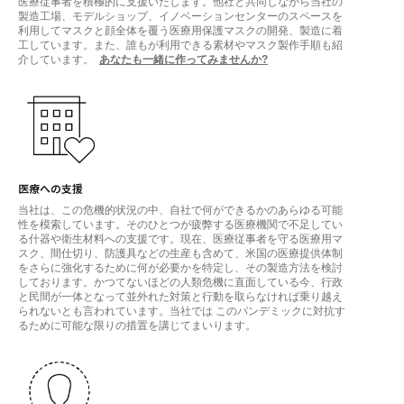
医療従事者を積極的に支援いたします。他社と共同しながら当社の
製造工場、モデルショップ、イノベーションセンターのスペースを
利用してマスクと顔全体を覆う医療用保護マスクの開発、製造に着
工しています。また、誰もが利用できる素材やマスク製作手順も紹
介しています。
あなたも一緒に作ってみませんか?
医療への支援
当社は、この危機的状況の中、自社で何ができるかのあらゆる可能
性を模索しています。そのひとつが疲弊する医療機関で不足してい
る什器や衛生材料への支援です。現在、医療従事者を守る医療用マ
スク、間仕切り、防護具などの生産も含めて、米国の医療提供体制
をさらに強化するために何が必要かを特定し、その製造方法を検討
しております。かつてないほどの人類危機に直面している今、行政
と民間が一体となって並外れた対策と行動を取らなければ乗り越え
られないとも言われています。当社では このパンデミックに対抗す
るために可能な限りの措置を講じてまいります。