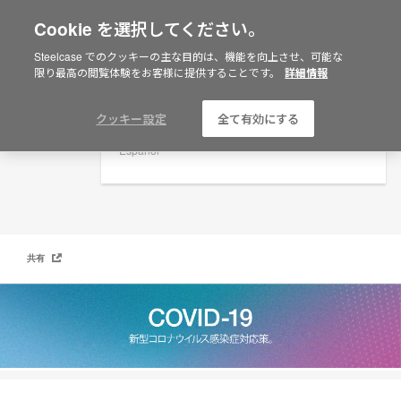
Cookie を選択してください。
×
Are you in United States?
Steelcase でのクッキーの主な目的は、機能を向上させ、可能な
新型コロナウイルス 感染症対策
限り最高の閲覧体験をお客様に提供することです。
詳細情報
Would you like to see Products we sell in
your region?
Americas
クッキー設定
全て有効にする
English
Español
共有