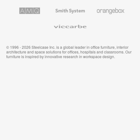
プ
テ
レ
キ
AMQ
Smith
Orangebox
ミ
ス
Solutions
System
ア
タ
ム
イ
Viccarbe
オ
ル
フ
&
ィ
ウ
ス
ォ
家
ー
© 1996 - 2026 Steelcase Inc. is a global leader in office furniture, interior
具
ル
architecture and space solutions for offices, hospitals and classrooms. Our
カ
furniture is inspired by innovative research in workspace design.
バ
リ
ン
グ