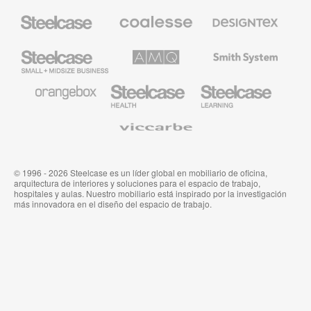
Mobiliario
Mobiliario
Textiles
Steelcase
Premium
de
de
Designtex
Coalesse
Steelcase
AMQ
Mobiliario
Small
Solutions
de
Business
Smith
System
Mobiliario
Mobiliario
Mobiliario
de
para
para
Orangebox
Industria
Educación
Médica
de
Viccarbe
de
Steelcase
Steelcase
© 1996 - 2026 Steelcase es un líder global en mobiliario de oficina,
arquitectura de interiores y soluciones para el espacio de trabajo,
hospitales y aulas. Nuestro mobiliario está inspirado por la investigación
más innovadora en el diseño del espacio de trabajo.