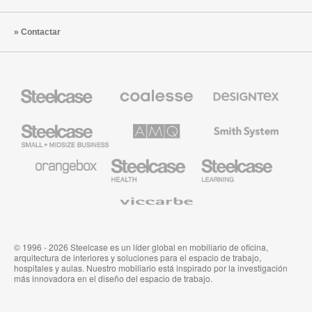
Contactar
Mobiliario
Mobiliario
Textiles
Steelcase
Premium
de
de
Designtex
Coalesse
Steelcase
AMQ
Mobiliario
Small
Solutions
de
Business
Smith
System
Mobiliario
Mobiliario
Mobiliario
de
para
para
Orangebox
Industria
Educación
Médica
de
Viccarbe
de
Steelcase
Steelcase
© 1996 - 2026 Steelcase es un líder global en mobiliario de oficina,
arquitectura de interiores y soluciones para el espacio de trabajo,
hospitales y aulas. Nuestro mobiliario está inspirado por la investigación
más innovadora en el diseño del espacio de trabajo.