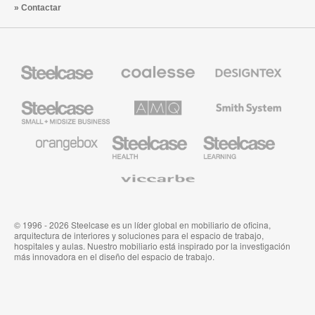
Contactar
Mobiliario
Mobiliario
Textiles
Steelcase
Premium
de
de
Designtex
Coalesse
Steelcase
AMQ
Mobiliario
Small
Solutions
de
Business
Smith
System
Mobiliario
Mobiliario
Mobiliario
de
para
para
Orangebox
Industria
Educación
Médica
de
Viccarbe
de
Steelcase
Steelcase
© 1996 - 2026 Steelcase es un líder global en mobiliario de oficina,
arquitectura de interiores y soluciones para el espacio de trabajo,
hospitales y aulas. Nuestro mobiliario está inspirado por la investigación
más innovadora en el diseño del espacio de trabajo.