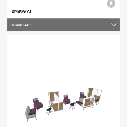
XP9BY8YJ
DESCARGAR