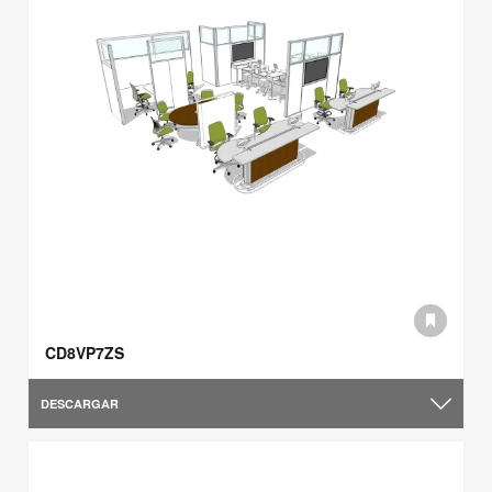
CD8VP7ZS
DESCARGAR