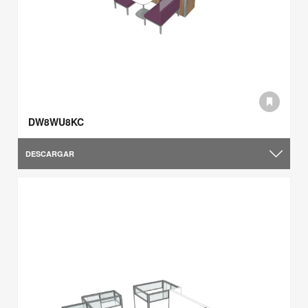
DW8WU8KC
DESCARGAR